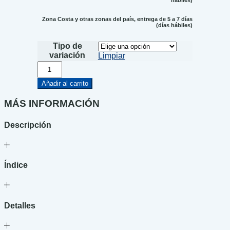
hábiles)
Zona Costa y otras zonas del país, entrega de 5 a 7 días
(días hábiles)
Tipo de
variación
Limpiar
Siete
minutos
cantidad
Añadir al carrito
MÁS INFORMACIÓN
Descripción
Índice
Detalles