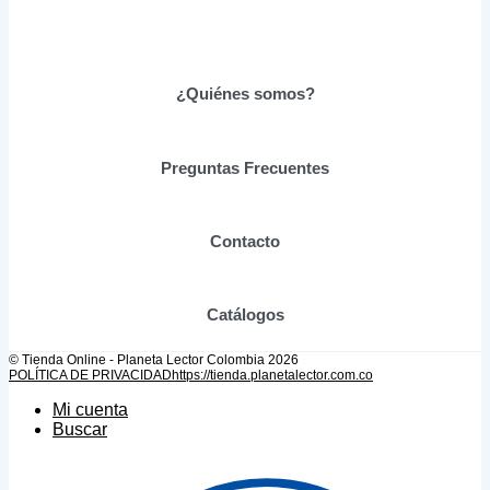
múltiples
$87,210.00
variantes.
Las
opciones
se
¿Quiénes somos?
pueden
elegir
en
Preguntas Frecuentes
la
página
de
producto
Contacto
Catálogos
© Tienda Online - Planeta Lector Colombia 2026
POLÍTICA DE PRIVACIDAD
https://tienda.planetalector.com.co
Mi cuenta
Buscar