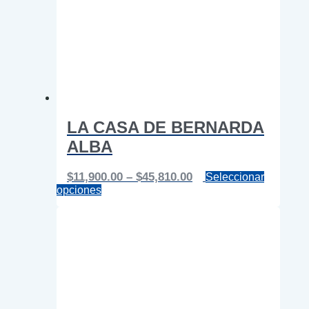
LA CASA DE BERNARDA
ALBA
Price
$
11,900.00
–
$
45,810.00
Seleccionar
Este
range:
opciones
producto
$11,900.00
tiene
through
múltiples
$45,810.00
variantes.
Las
opciones
se
pueden
elegir