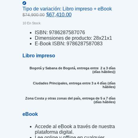
Tipo de variación:
Libro impreso + eBook
Original
Current
$
67,410.00
$
74,900.00
price
price
10 En Stock
was:
is:
$74,900.00.
$67,410.00.
ISBN:
9786287587076
Dimensiones de producto:
28x21x1
E-Book ISBN:
9786287587083
Libro impreso
Bogotá y Sabana de Bogotá, entrega entre 2 a 3 días
(días hábiles))
Ciudades Principales, entrega entre 3 a 4 días (días
hábiles)
Zona Costa y otras zonas del país, entrega de 5 a 7 días
(días hábiles)
eBook
Accede al eBook a través de nuestra
plataforma digital.
Lee online y offline en cualquier