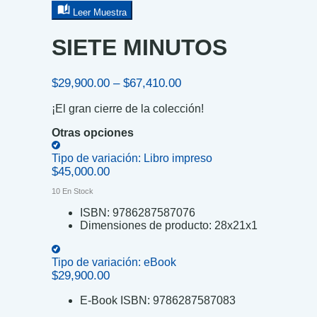
Leer Muestra
SIETE MINUTOS
Price
$
29,900.00
–
$
67,410.00
range:
¡El gran cierre de la colección!
$29,900.00
through
Otras opciones
$67,410.00
Tipo de variación:
Libro impreso
$
45,000.00
10 En Stock
ISBN:
9786287587076
Dimensiones de producto:
28x21x1
Tipo de variación:
eBook
$
29,900.00
E-Book ISBN:
9786287587083