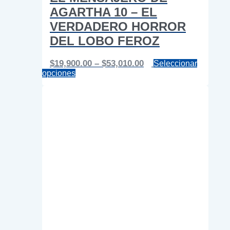
AGARTHA 10 – EL
VERDADERO HORROR
DEL LOBO FEROZ
Price
$
19,900.00
–
$
53,010.00
Seleccionar
Este
range:
opciones
producto
$19,900.00
tiene
through
múltiples
$53,010.00
variantes.
Las
opciones
se
pueden
elegir
en
la
página
de
producto