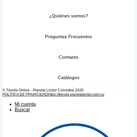
Las
opciones
se
¿Quiénes somos?
pueden
elegir
en
Preguntas Frecuentes
la
página
de
producto
Contacto
Catálogos
© Tienda Online - Planeta Lector Colombia 2026
POLÍTICA DE PRIVACIDAD
https://tienda.planetalector.com.co
Mi cuenta
Buscar