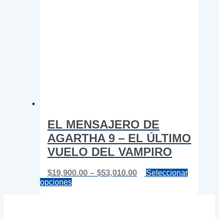
EL MENSAJERO DE
AGARTHA 9 – EL ÚLTIMO
VUELO DEL VAMPIRO
Price
$
19,900.00
–
$
53,010.00
Seleccionar
Este
range:
opciones
producto
$19,900.00
tiene
through
múltiples
$53,010.00
variantes.