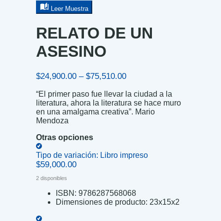
Leer Muestra
RELATO DE UN
ASESINO
Price
$
24,900.00
–
$
75,510.00
range:
“El primer paso fue llevar la ciudad a la
$24,900.00
literatura, ahora la literatura se hace muro
through
en una amalgama creativa”. Mario
$75,510.00
Mendoza
Otras opciones
Tipo de variación:
Libro impreso
$
59,000.00
2 disponibles
ISBN:
9786287568068
Dimensiones de producto:
23x15x2