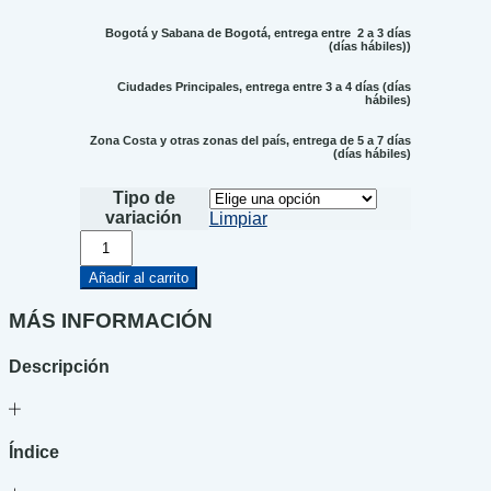
Bogotá y Sabana de Bogotá, entrega entre 2 a 3 días
(días hábiles))
Ciudades Principales, entrega entre 3 a 4 días (días
hábiles)
Zona Costa y otras zonas del país, entrega de 5 a 7 días
(días hábiles)
Tipo de
variación
Limpiar
Relato
de
un
Añadir al carrito
asesino
cantidad
MÁS INFORMACIÓN
Descripción
Índice