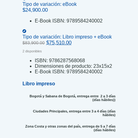
Tipo de variación:
eBook
$
24,900.00
E-Book ISBN:
9789584240002
Tipo de variación:
Libro impreso + eBook
Original
Current
$
75,510.00
$
83,900.00
price
price
2 disponibles
was:
is:
$83,900.00.
$75,510.00.
ISBN:
9786287568068
Dimensiones de producto:
23x15x2
E-Book ISBN:
9789584240002
Libro impreso
Bogotá y Sabana de Bogotá, entrega entre 2 a 3 días
(días hábiles))
Ciudades Principales, entrega entre 3 a 4 días (días
hábiles)
Zona Costa y otras zonas del país, entrega de 5 a 7 días
(días hábiles)