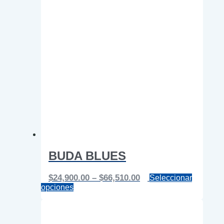
BUDA BLUES
Price
$
24,900.00
–
$
66,510.00
Seleccionar
Este
range:
opciones
producto
$24,900.00
tiene
through
múltiples
$66,510.00
variantes.