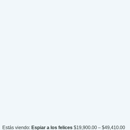
Pr
Estás viendo:
Espiar a los felices
$
19,900.00
–
$
49,410.00