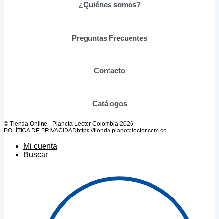
se
¿Quiénes somos?
pueden
elegir
en
Preguntas Frecuentes
la
página
de
producto
Contacto
Catálogos
© Tienda Online - Planeta Lector Colombia 2026
POLÍTICA DE PRIVACIDAD
https://tienda.planetalector.com.co
Mi cuenta
Buscar