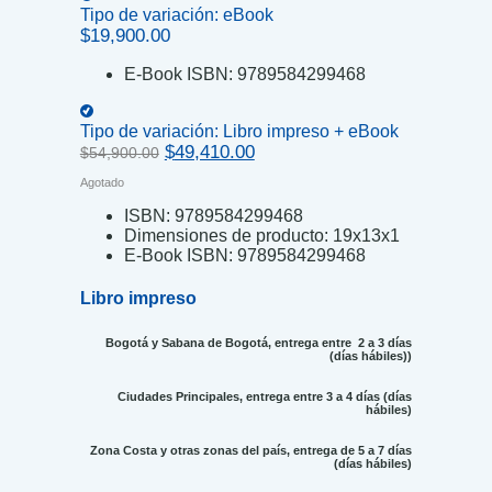
Tipo de variación:
eBook
$
19,900.00
E-Book ISBN:
9789584299468
Tipo de variación:
Libro impreso + eBook
Original
Current
$
49,410.00
$
54,900.00
price
price
Agotado
was:
is:
$54,900.00.
$49,410.00.
ISBN:
9789584299468
Dimensiones de producto:
19x13x1
E-Book ISBN:
9789584299468
Libro impreso
Bogotá y Sabana de Bogotá, entrega entre 2 a 3 días
(días hábiles))
Ciudades Principales, entrega entre 3 a 4 días (días
hábiles)
Zona Costa y otras zonas del país, entrega de 5 a 7 días
(días hábiles)