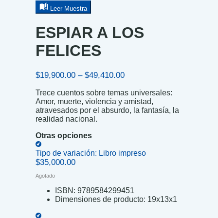
Leer Muestra
ESPIAR A LOS
FELICES
Price
$
19,900.00
–
$
49,410.00
range:
Trece cuentos sobre temas universales:
$19,900.00
Amor, muerte, violencia y amistad,
through
atravesados por el absurdo, la fantasía, la
$49,410.00
realidad nacional.
Otras opciones
Tipo de variación:
Libro impreso
$
35,000.00
Agotado
ISBN:
9789584299451
Dimensiones de producto:
19x13x1