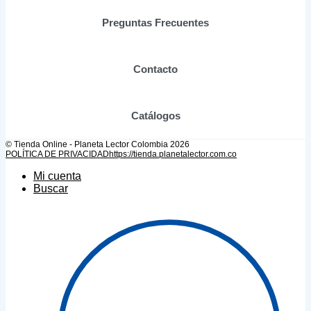
página
de
Preguntas Frecuentes
producto
Contacto
Catálogos
© Tienda Online - Planeta Lector Colombia 2026
POLÍTICA DE PRIVACIDAD
https://tienda.planetalector.com.co
Mi cuenta
Buscar