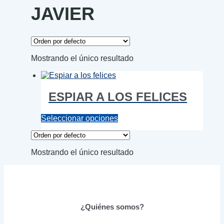
JAVIER
Mostrando el único resultado
ESPIAR A LOS FELICES
Este
Seleccionar opciones
producto
tiene
múltiples
Mostrando el único resultado
variantes.
Las
opciones
se
pueden
elegir
¿Quiénes somos?
en
la