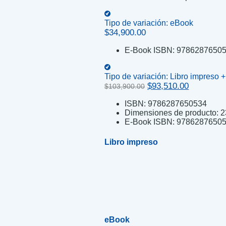
Tipo de variación:
eBook
$
34,900.00
E-Book ISBN:
9786287650
Tipo de variación:
Libro impreso 
Original
Current
$
93,510.00
$
103,900.00
price
price
ISBN:
9786287650534
was:
is:
Dimensiones de producto:
2
$103,900.00.
$93,510.0
E-Book ISBN:
9786287650
Libro impreso
eBook