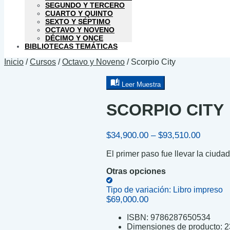
SEGUNDO Y TERCERO
CUARTO Y QUINTO
SEXTO Y SÉPTIMO
OCTAVO Y NOVENO
DÉCIMO Y ONCE
BIBLIOTECAS TEMÁTICAS
Inicio
/
Cursos
/
Octavo y Noveno
/
Scorpio City
Leer Muestra
SCORPIO CITY
Price
$
34,900.00
–
$
93,510.00
range:
El primer paso fue llevar la ciuda
$34,900
through
Otras opciones
$93,510
Tipo de variación:
Libro impreso
$
69,000.00
ISBN:
9786287650534
Dimensiones de producto:
2