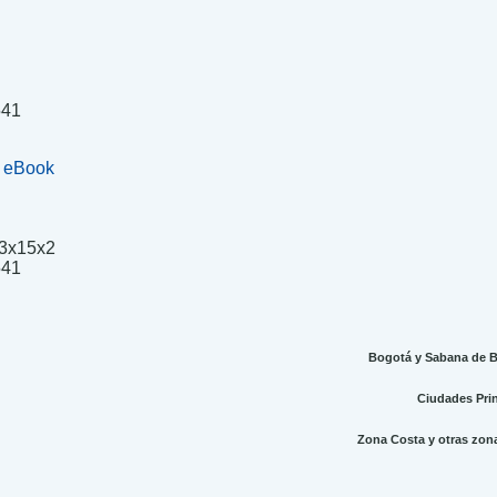
541
+ eBook
3x15x2
0.
541
Bogotá y Sabana de Bo
Ciudades Princ
Zona Costa y otras zonas