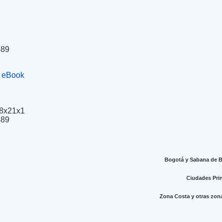
489
+ eBook
8x21x1
.
489
Bogotá y Sabana de Bo
Ciudades Princ
Zona Costa y otras zonas