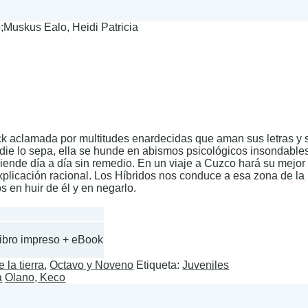
Muskus Ealo, Heidi Patricia
k aclamada por multitudes enardecidas que aman sus letras y 
die lo sepa, ella se hunde en abismos psicológicos insondables. 
ciende día a día sin remedio. En un viaje a Cuzco hará su mejor
xplicación racional. Los Híbridos nos conduce a esa zona de la 
 en huir de él y en negarlo.
Libro impreso + eBook
 la tierra
,
Octavo y Noveno
Etiqueta:
Juveniles
a
Olano, Keco