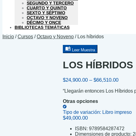
SEGUNDO Y TERCERO
CUARTO Y QUINTO
SEXTO Y SÉPTIMO
OCTAVO Y NOVENO
DÉCIMO Y ONCE
BIBLIOTECAS TEMÁTICAS
Inicio
/
Cursos
/
Octavo y Noveno
/
Los híbridos
Leer Muestra
LOS HÍBRIDOS
Price
$
24,900.00
–
$
66,510.00
range:
“Llegarán entonces Los Híbridos pa
$24,900
through
Otras opciones
$66,510
Tipo de variación:
Libro impreso
$
49,000.00
ISBN:
9789584287472
Dimensiones de producto:
2