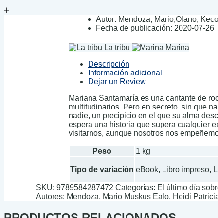
Autor:
Mendoza, Mario;Olano, Keco;
Fecha de publicación:
2020-07-26
La tribu
Marina
Descripción
Información adicional
Dejar un Review
Mariana Santamaría es una cantante de roc
multitudinarios. Pero en secreto, sin que na
nadie, un precipicio en el que su alma des
espera una historia que supera cualquier e
visitarnos, aunque nosotros nos empeñemos
Peso
1 kg
Tipo de variación
eBook, Libro impreso, 
SKU:
9789584287472
Categorías:
El último día sobre
Autores:
Mendoza, Mario
Muskus Ealo, Heidi Patrici
PRODUCTOS RELACIONADOS