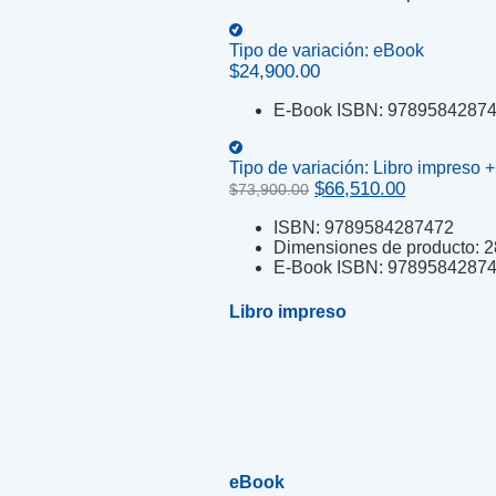
Tipo de variación:
eBook
$
24,900.00
E-Book ISBN:
9789584287
Tipo de variación:
Libro impreso 
Original
Current
$
66,510.00
$
73,900.00
price
price
ISBN:
9789584287472
was:
is:
Dimensiones de producto:
2
$73,900.00.
$66,510.00
E-Book ISBN:
9789584287
Libro impreso
eBook