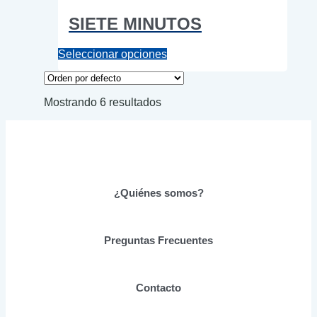
SIETE MINUTOS
Este
Seleccionar opciones
producto
tiene
múltiples
Mostrando 6 resultados
variantes.
Las
opciones
se
pueden
elegir
en
¿Quiénes somos?
la
página
de
producto
Preguntas Frecuentes
Contacto