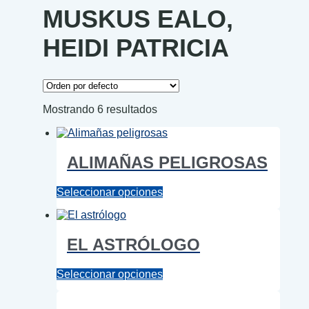
MUSKUS EALO,
HEIDI PATRICIA
Mostrando 6 resultados
ALIMAÑAS PELIGROSAS
Este
Seleccionar opciones
producto
tiene
múltiples
EL ASTRÓLOGO
variantes.
Las
opciones
Este
Seleccionar opciones
se
producto
pueden
tiene
elegir