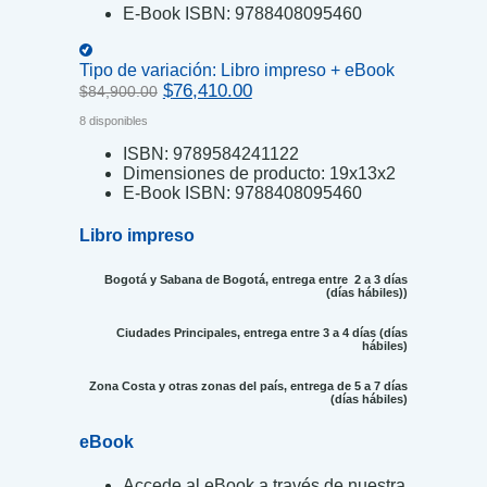
E-Book ISBN:
9788408095460
Tipo de variación:
Libro impreso + eBook
Original
Current
$
76,410.00
$
84,900.00
price
price
8 disponibles
was:
is:
$84,900.00.
$76,410.00.
ISBN:
9789584241122
Dimensiones de producto:
19x13x2
E-Book ISBN:
9788408095460
Libro impreso
Bogotá y Sabana de Bogotá, entrega entre 2 a 3 días
(días hábiles))
Ciudades Principales, entrega entre 3 a 4 días (días
hábiles)
Zona Costa y otras zonas del país, entrega de 5 a 7 días
(días hábiles)
eBook
Accede al eBook a través de nuestra