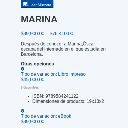
Leer Muestra
MARINA
Price
$
39,900.00
–
$
76,410.00
range:
Después de conocer a Marina,Óscar
$39,900.00
escapa del internado en el que estudia en
through
Barcelona.
$76,410.00
Otras opciones
Tipo de variación:
Libro impreso
$
45,000.00
8 disponibles
ISBN:
9789584241122
Dimensiones de producto:
19x13x2
Tipo de variación:
eBook
$
39,900.00