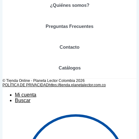
se
¿Quiénes somos?
pueden
elegir
en
Preguntas Frecuentes
la
página
de
producto
Contacto
Catálogos
© Tienda Online - Planeta Lector Colombia 2026
POLÍTICA DE PRIVACIDAD
https://tienda.planetalector.com.co
Mi cuenta
Buscar