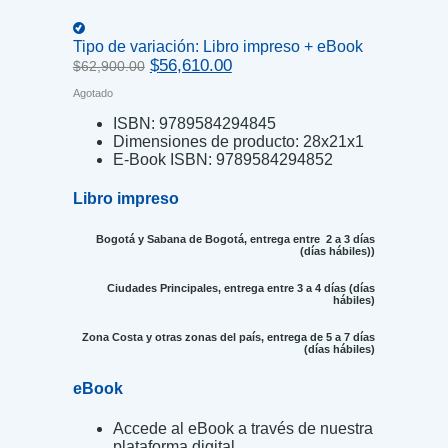
Tipo de variación:
Libro impreso + eBook
Original
Current
$
56,610.00
$
62,900.00
price
price
Agotado
was:
is:
$62,900.00.
$56,610.00.
ISBN:
9789584294845
Dimensiones de producto:
28x21x1
E-Book ISBN:
9789584294852
Libro impreso
Bogotá y Sabana de Bogotá, entrega entre 2 a 3 días
(días hábiles))
Ciudades Principales, entrega entre 3 a 4 días (días
hábiles)
Zona Costa y otras zonas del país, entrega de 5 a 7 días
(días hábiles)
eBook
Accede al eBook a través de nuestra
plataforma digital.