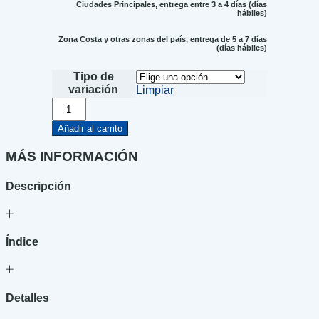
Ciudades Principales, entrega entre 3 a 4 días (días
hábiles)
Zona Costa y otras zonas del país, entrega de 5 a 7 días
(días hábiles)
Tipo de
variación
Limpiar
Homo
Capensis
cantidad
Añadir al carrito
MÁS INFORMACIÓN
Descripción
Índice
Detalles