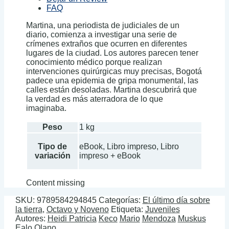
FAQ
Martina, una periodista de judiciales de un
diario, comienza a investigar una serie de
crímenes extraños que ocurren en diferentes
lugares de la ciudad. Los autores parecen tener
conocimiento médico porque realizan
intervenciones quirúrgicas muy precisas, Bogotá
padece una epidemia de gripa monumental, las
calles están desoladas. Martina descubrirá que
la verdad es más aterradora de lo que
imaginaba.
Peso
1 kg
Tipo de
eBook, Libro impreso, Libro
variación
impreso + eBook
Content missing
SKU:
9789584294845
Categorías:
El último día sobre
la tierra
,
Octavo y Noveno
Etiqueta:
Juveniles
Autores:
Heidi Patricia
Keco
Mario
Mendoza
Muskus
Ealo
Olano