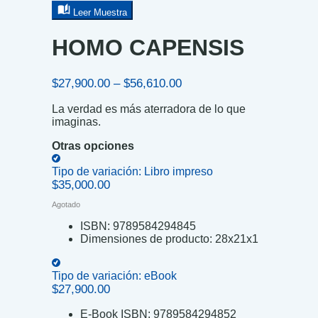
Leer Muestra
HOMO CAPENSIS
Price
$
27,900.00
–
$
56,610.00
range:
La verdad es más aterradora de lo que
$27,900.00
imaginas.
through
$56,610.00
Otras opciones
Tipo de variación:
Libro impreso
$
35,000.00
Agotado
ISBN:
9789584294845
Dimensiones de producto:
28x21x1
Tipo de variación:
eBook
$
27,900.00
E-Book ISBN:
9789584294852