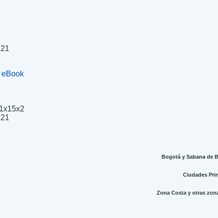
221
+ eBook
1x15x2
.
221
Bogotá y Sabana de Bo
Ciudades Princ
Zona Costa y otras zonas