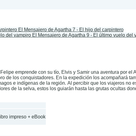
El Mensajero de Agartha 7 - El hijo del carpintero
El Mensajero de Agartha 9 - El último vuelo del
, Felipe emprende con su tío, Elvis y Samir una aventura por e
 oro de los conquistadores. En la expedición los acompañará ta
gos e indígenas de la región. Al percibir que los viajeros no es
dores de la selva, estos los guiarán hasta las grutas ocultas d
Libro impreso + eBook