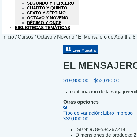
SEGUNDO Y TERCERO
CUARTO Y QUINTO
SEXTO Y SÉPTIMO
OCTAVO Y NOVENO
DÉCIMO Y ONCE
BIBLIOTECAS TEMÁTICAS
Inicio
/
Cursos
/
Octavo y Noveno
/
El Mensajero de Agartha 8
Leer Muestra
EL MENSAJERO
Price
$
19,900.00
–
$
53,010.00
range:
La continuación de la saga juven
$19,900
through
Otras opciones
$53,010
Tipo de variación:
Libro impreso
$
39,000.00
ISBN:
9789584267214
Dimensiones de producto:
2