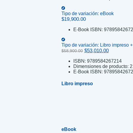
Tipo de variación:
eBook
$
19,900.00
E-Book ISBN:
9789584267
Tipo de variación:
Libro impreso 
Original
Current
$
53,010.00
$
58,900.00
price
price
ISBN:
9789584267214
was:
is:
Dimensiones de producto:
2
$58,900.00.
$53,010.00
E-Book ISBN:
9789584267
Libro impreso
eBook