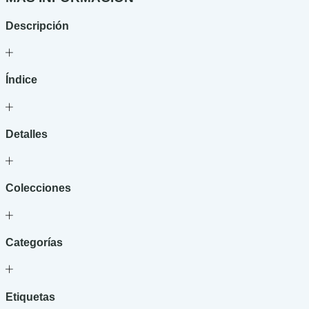
-
En
Descripción
busca
de
Akakor
cantidad
Índice
Detalles
Colecciones
Categorías
Etiquetas