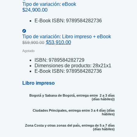
Tipo de variación:
eBook
$
24,900.00
E-Book ISBN:
9789584282736
Tipo de variación:
Libro impreso + eBook
Original
Current
$
53,910.00
$
59,900.00
price
price
Agotado
was:
is:
$59,900.00.
$53,910.00.
ISBN:
9789584282729
Dimensiones de producto:
28x21x1
E-Book ISBN:
9789584282736
Libro impreso
Bogotá y Sabana de Bogotá, entrega entre 2 a 3 días
(días hábiles))
Ciudades Principales, entrega entre 3 a 4 días (días
hábiles)
Zona Costa y otras zonas del país, entrega de 5 a 7 días
(días hábiles)