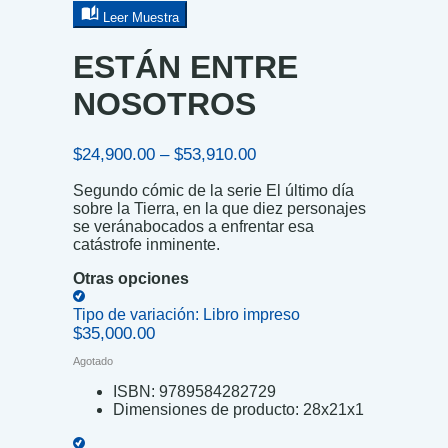
Leer Muestra
ESTÁN ENTRE
NOSOTROS
Price
$
24,900.00
–
$
53,910.00
range:
Segundo cómic de la serie El último día
$24,900.00
sobre la Tierra, en la que diez personajes
through
se veránabocados a enfrentar esa
$53,910.00
catástrofe inminente.
Otras opciones
Tipo de variación:
Libro impreso
$
35,000.00
Agotado
ISBN:
9789584282729
Dimensiones de producto:
28x21x1