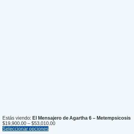
Estás viendo:
El Mensajero de Agartha 6 – Metempsicosis
Price
$
19,900.00
–
$
53,010.00
range:
Seleccionar opciones
$19,900.00