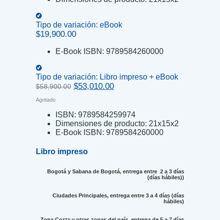
Tipo de variación:
eBook
$
19,900.00
E-Book ISBN:
9789584260000
Tipo de variación:
Libro impreso + eBook
Original
Current
$
53,010.00
$
58,900.00
price
price
Agotado
was:
is:
$58,900.00.
$53,010.00.
ISBN:
9789584259974
Dimensiones de producto:
21x15x2
E-Book ISBN:
9789584260000
Libro impreso
Bogotá y Sabana de Bogotá, entrega entre 2 a 3 días
(días hábiles))
Ciudades Principales, entrega entre 3 a 4 días (días
hábiles)
Zona Costa y otras zonas del país, entrega de 5 a 7 días