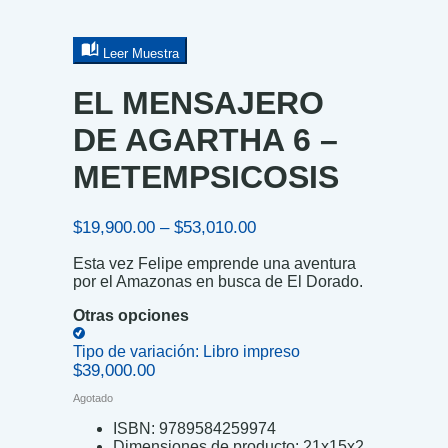
Leer Muestra
EL MENSAJERO
DE AGARTHA 6 –
METEMPSICOSIS
Price
$
19,900.00
–
$
53,010.00
range:
Esta vez Felipe emprende una aventura
$19,900.00
por el Amazonas en busca de El Dorado.
through
$53,010.00
Otras opciones
Tipo de variación:
Libro impreso
$
39,000.00
Agotado
ISBN:
9789584259974
Dimensiones de producto:
21x15x2