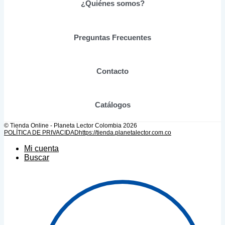
se
¿Quiénes somos?
pueden
elegir
en
Preguntas Frecuentes
la
página
de
producto
Contacto
Catálogos
© Tienda Online - Planeta Lector Colombia 2026
POLÍTICA DE PRIVACIDAD
https://tienda.planetalector.com.co
Mi cuenta
Buscar