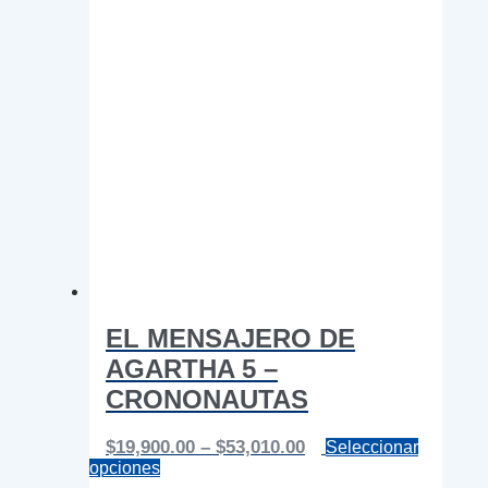
EL MENSAJERO DE
AGARTHA 5 –
CRONONAUTAS
Price
$
19,900.00
–
$
53,010.00
Seleccionar
Este
range:
opciones
producto