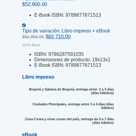
$
52,900.00
E-Book ISBN:
9789877671513
Tipo de variación:
Libro impreso + eBook
Original
Current
$
82,710.00
$
91,900.00
price
price
10 En Stock
was:
is:
$91,900.00.
$82,710.00.
ISBN:
9786287591035
Dimensiones de producto:
19x13x1
E-Book ISBN:
9789877671513
Libro impreso
Bogotá y Sabana de Bogotá, entrega entre 2 a 3 días
(días hábiles))
Ciudades Principales, entrega entre 3 a 4 días (días
hábiles)
Zona Costa y otras zonas del país, entrega de 5 a 7 días
(días hábiles)
eBook