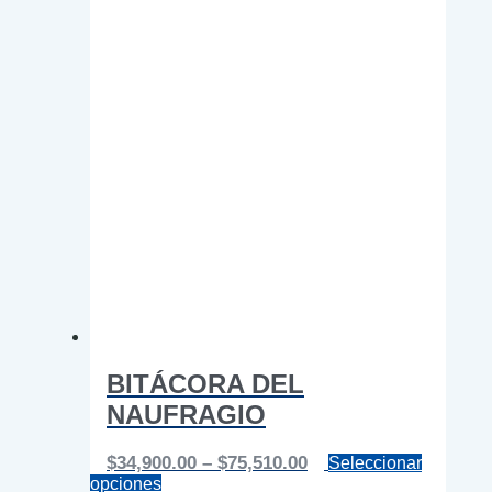
de
producto
BITÁCORA DEL
NAUFRAGIO
Price
$
34,900.00
–
$
75,510.00
Seleccionar
Este
range:
opciones