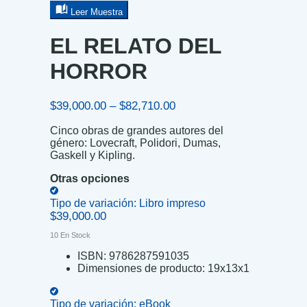
Leer Muestra
EL RELATO DEL
HORROR
Price
$
39,000.00
–
$
82,710.00
range:
Cinco obras de grandes autores del
$39,000.00
género: Lovecraft, Polidori, Dumas,
through
Gaskell y Kipling.
$82,710.00
Otras opciones
Tipo de variación:
Libro impreso
$
39,000.00
10 En Stock
ISBN:
9786287591035
Dimensiones de producto:
19x13x1
Tipo de variación:
eBook