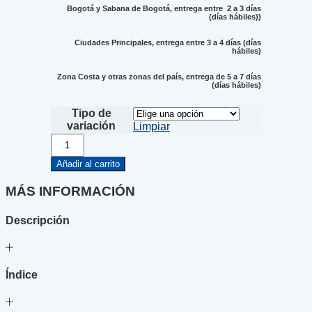
Bogotá y Sabana de Bogotá, entrega entre 2 a 3 días
(días hábiles))
Ciudades Principales, entrega entre 3 a 4 días (días
hábiles)
Zona Costa y otras zonas del país, entrega de 5 a 7 días
(días hábiles)
Tipo de
variación
Limpiar
El
relato
del
Añadir al carrito
horror
cantidad
MÁS INFORMACIÓN
Descripción
Índice