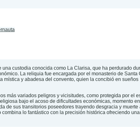
ernauta
ia de una custodia conocida como La Clarisa, que ha perdurado d
onómico. La reliquia fue encargada por el monasterio de Santa Cl
isa mística y abadesa del convento, quien la concibió en sueños
 los más variados peligros y vicisitudes, como protegida por el e
eligiosa bajo el acoso de dificultades económicas, momento en q
ida de sus transitorios poseedores trayendo desgracia y muerte
combina lo fantástico con la precisión histórica ofreciendo una