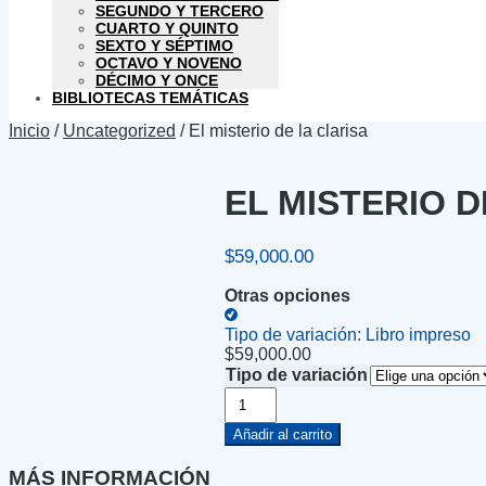
SEGUNDO Y TERCERO
CUARTO Y QUINTO
SEXTO Y SÉPTIMO
OCTAVO Y NOVENO
DÉCIMO Y ONCE
BIBLIOTECAS TEMÁTICAS
Inicio
/
Uncategorized
/
El misterio de la clarisa
EL MISTERIO D
$
59,000.00
Otras opciones
Tipo de variación:
Libro impreso
$
59,000.00
Tipo de variación
El
misterio
de
Añadir al carrito
la
clarisa
MÁS INFORMACIÓN