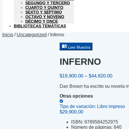
SEGUNDO Y TERCERO
CUARTO Y QUINTO
SEXTO Y SÉPTIMO
OCTAVO Y NOVENO
DÉCIMO Y ONCE
BIBLIOTECAS TEMÁTICAS
Inicio
/
Uncategorized
/
Inferno
Leer Muestra
INFERNO
Price
$
19,900.00
–
$
44,820.00
range:
Dan Brown ha escrito su novela má
$19,900
through
Otras opciones
$44,820
Tipo de variación:
Libro impreso
$
29,900.00
ISBN:
9789584252975
Número de páginas:
640