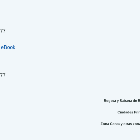
077
+ eBook
.
077
Bogotá y Sabana de Bo
Ciudades Princ
Zona Costa y otras zonas