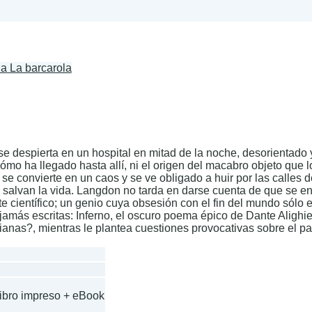
La barcarola
e despierta en un hospital en mitad de la noche, desorientado
 cómo ha llegado hasta allí, ni el origen del macabro objeto que
 convierte en un caos y se ve obligado a huir por las calles de
 salvan la vida. Langdon no tarda en darse cuenta de que se e
te científico; un genio cuya obsesión con el fin del mundo sólo 
amás escritas: Inferno, el oscuro poema épico de Dante Alighier
 italianas?, mientras le plantea cuestiones provocativas sobre el p
Libro impreso + eBook