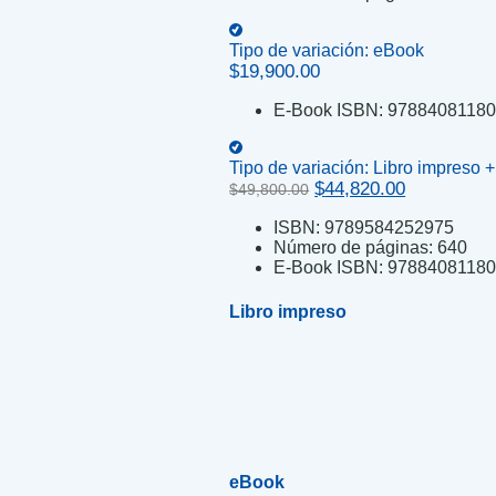
Tipo de variación:
eBook
$
19,900.00
E-Book ISBN:
9788408118
Tipo de variación:
Libro impreso 
Original
Current
$
44,820.00
$
49,800.00
price
price
ISBN:
9789584252975
was:
is:
Número de páginas:
640
$49,800.00.
$44,820.00
E-Book ISBN:
9788408118
Libro impreso
eBook