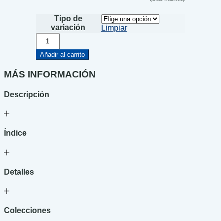
Tipo de
variación
Limpiar
La
barcarola
cantidad
Añadir al carrito
MÁS INFORMACIÓN
Descripción
Índice
Detalles
Colecciones