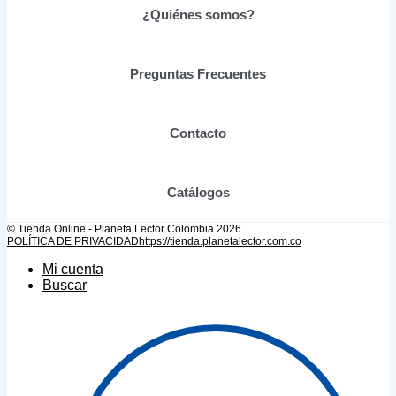
se
¿Quiénes somos?
pueden
elegir
en
Preguntas Frecuentes
la
página
de
producto
Contacto
Catálogos
© Tienda Online - Planeta Lector Colombia 2026
POLÍTICA DE PRIVACIDAD
https://tienda.planetalector.com.co
Mi cuenta
Buscar