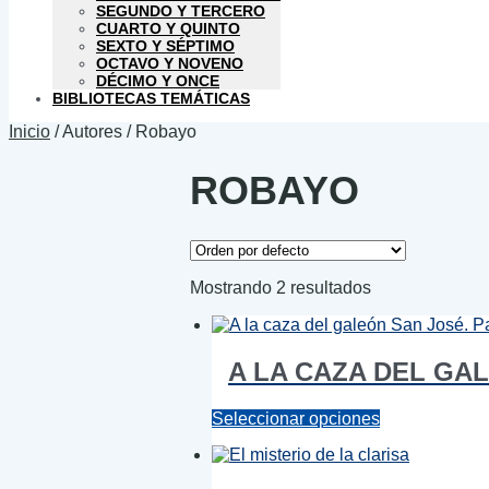
SEGUNDO Y TERCERO
CUARTO Y QUINTO
SEXTO Y SÉPTIMO
OCTAVO Y NOVENO
DÉCIMO Y ONCE
BIBLIOTECAS TEMÁTICAS
Inicio
/
Autores
/
Robayo
ROBAYO
Mostrando 2 resultados
A LA CAZA DEL GAL
Este
Seleccionar opciones
producto
tiene
múltiples