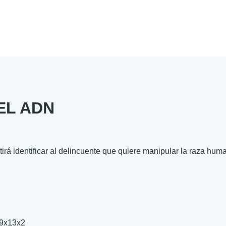
EL ADN
irá identificar al delincuente que quiere manipular la raza hum
.00
.10
9x13x2