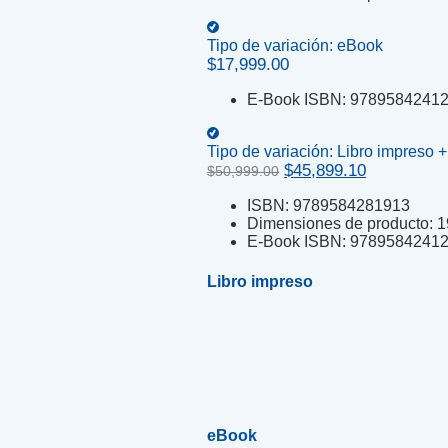
Tipo de variación:
eBook
$
17,999.00
E-Book ISBN:
9789584241
Tipo de variación:
Libro impreso 
Original
Current
$
45,899.10
$
50,999.00
price
price
ISBN:
9789584281913
was:
is:
Dimensiones de producto:
1
$50,999.00.
$45,899.10
E-Book ISBN:
9789584241
Libro impreso
eBook