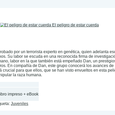
El peligro de estar cuerda
 robado por un terrorista experto en genética, quien adelanta 
s. Su labor se escuda en una reconocida firma de investigación
umano, labor en la que también está empeñado Dan, un prestigio
reros. En compañía de Dan, este grupo conocerá los avances de l
 crucial para que ellos, que se han visto envueltos en esta pel
anipular la raza humana.
Libro impreso + eBook
queta:
Juveniles