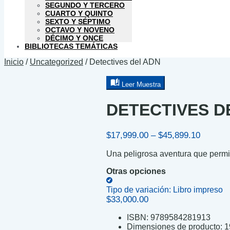
SEGUNDO Y TERCERO
CUARTO Y QUINTO
SEXTO Y SÉPTIMO
OCTAVO Y NOVENO
DÉCIMO Y ONCE
BIBLIOTECAS TEMÁTICAS
Inicio
/
Uncategorized
/
Detectives del ADN
Leer Muestra
DETECTIVES D
Price
$
17,999.00
–
$
45,899.10
range:
Una peligrosa aventura que permit
$17,999
through
Otras opciones
$45,899
Tipo de variación:
Libro impreso
$
33,000.00
ISBN:
9789584281913
Dimensiones de producto:
1