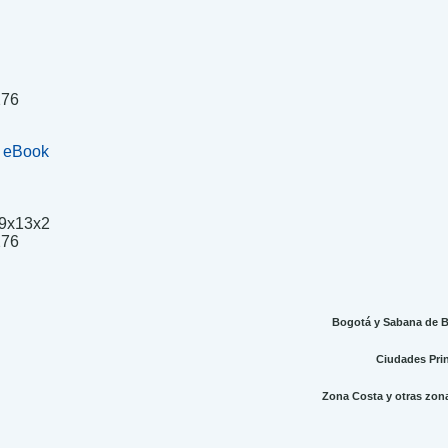
276
+ eBook
9x13x2
.
276
Bogotá y Sabana de Bo
Ciudades Princ
Zona Costa y otras zonas