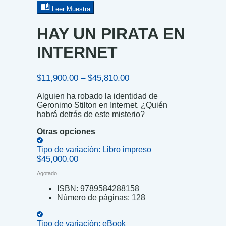
Leer Muestra
HAY UN PIRATA EN
INTERNET
Price
$
11,900.00
–
$
45,810.00
range:
Alguien ha robado la identidad de
$11,900.00
Geronimo Stilton en Internet. ¿Quién
through
habrá detrás de este misterio?
$45,810.00
Otras opciones
Tipo de variación:
Libro impreso
$
45,000.00
Agotado
ISBN:
9789584288158
Número de páginas:
128
Tipo de variación:
eBook