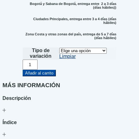
Bogotá y Sabana de Bogotá, entrega entre 2 a 3 días
(días hábiles))
Ciudades Principales, entrega entre 3 a 4 días (días
hábiles)
Zona Costa y otras zonas del país, entrega de 5 a 7 días
(días hábiles)
Tipo de
variación
Limpiar
Hay
un
pirata
Añadir al carrito
en
internet
MÁS INFORMACIÓN
cantidad
Descripción
Índice