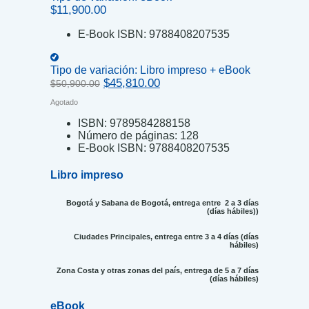
$
11,900.00
E-Book ISBN:
9788408207535
Tipo de variación:
Libro impreso + eBook
Original
Current
$
45,810.00
$
50,900.00
price
price
Agotado
was:
is:
$50,900.00.
$45,810.00.
ISBN:
9789584288158
Número de páginas:
128
E-Book ISBN:
9788408207535
Libro impreso
Bogotá y Sabana de Bogotá, entrega entre 2 a 3 días
(días hábiles))
Ciudades Principales, entrega entre 3 a 4 días (días
hábiles)
Zona Costa y otras zonas del país, entrega de 5 a 7 días
(días hábiles)
eBook