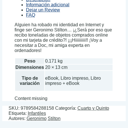
Información adicional
Dejar un Review
FAQ
Alguien ha robado mi identidad en Internet y
finge ser Geronimo Stilton… ¡¿Será por eso que
recibo toneladas de objetos comprados online
con mi tarjeta de crédito?! ¡¡¡Hiiiiiiiii!! ¡Voy a
necesitar a Doc, mi amiga experta en
ordenadores!
Peso
0.171 kg
Dimensiones
20 × 13 cm
Tipo de
eBook, Libro impreso, Libro
variación
impreso + eBook
Content missing
SKU:
9789584288158
Categoría:
Cuarto y Quinto
Etiqueta:
Infantiles
Autores:
Geronimo
Stilton