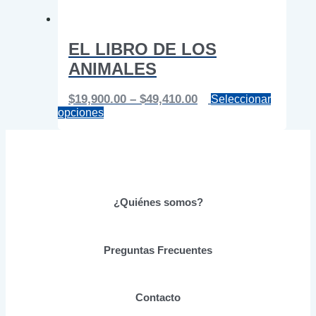
EL LIBRO DE LOS
ANIMALES
Price
$
19,900.00
–
$
49,410.00
Seleccionar
Este
range:
opciones
producto
$19,900.00
tiene
through
múltiples
$49,410.00
variantes.
Las
opciones
se
¿Quiénes somos?
pueden
elegir
en
Preguntas Frecuentes
la
página
de
producto
Contacto