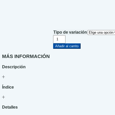
Tipo de variación
Cuentos
de
la
Añadir al carrito
selva
cantidad
MÁS INFORMACIÓN
Descripción
Índice
Detalles