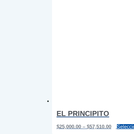
EL PRINCIPITO
Price
$
25,000.00
–
$
57,510.00
Selecci
range: