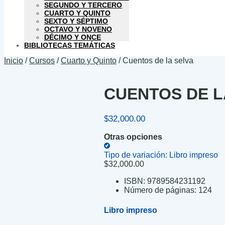
SEGUNDO Y TERCERO
CUARTO Y QUINTO
SEXTO Y SÉPTIMO
OCTAVO Y NOVENO
DÉCIMO Y ONCE
BIBLIOTECAS TEMÁTICAS
Inicio
/
Cursos
/
Cuarto y Quinto
/
Cuentos de la selva
CUENTOS DE L
$
32,000.00
Otras opciones
Tipo de variación:
Libro impreso
$
32,000.00
ISBN:
9789584231192
Número de páginas:
124
Libro impreso