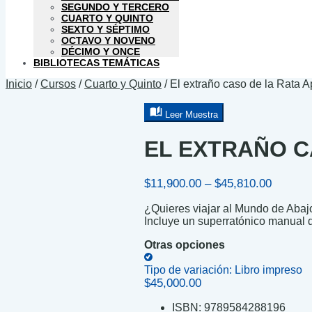
SEGUNDO Y TERCERO
CUARTO Y QUINTO
SEXTO Y SÉPTIMO
OCTAVO Y NOVENO
DÉCIMO Y ONCE
BIBLIOTECAS TEMÁTICAS
Inicio
/
Cursos
/
Cuarto y Quinto
/
El extraño caso de la Rata 
Leer Muestra
EL EXTRAÑO C
Price
$
11,900.00
–
$
45,810.00
range:
¿Quieres viajar al Mundo de Abaj
$11,900
Incluye un superratónico manual d
through
$45,810
Otras opciones
Tipo de variación:
Libro impreso
$
45,000.00
ISBN:
9789584288196