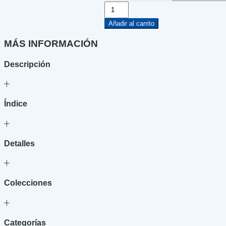
El
extraño
caso
Añadir al carrito
de
la
MÁS INFORMACIÓN
Rata
Apestosa
Descripción
cantidad
Índice
Detalles
Colecciones
Categorías