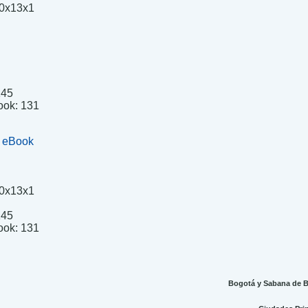
0x13x1
145
ook:
131
+ eBook
0x13x1
.
145
ook:
131
Bogotá y Sabana de Bo