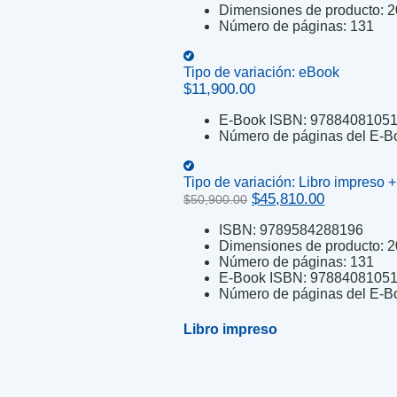
Dimensiones de producto:
2
Número de páginas:
131
Tipo de variación:
eBook
$
11,900.00
E-Book ISBN:
9788408105
Número de páginas del E-B
Tipo de variación:
Libro impreso 
Original
Current
$
45,810.00
$
50,900.00
price
price
ISBN:
9789584288196
was:
is:
Dimensiones de producto:
2
$50,900.00.
$45,810.00
Número de páginas:
131
E-Book ISBN:
9788408105
Número de páginas del E-B
Libro impreso