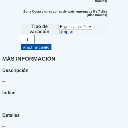
hábiles)
Zona Costa y otras zonas del país, entrega de 5 a 7 días
(días hábiles)
Tipo de
variación
Limpiar
El
pequeño
libro
Añadir al carrito
de
la
MÁS INFORMACIÓN
paz
cantidad
Descripción
Índice
Detalles