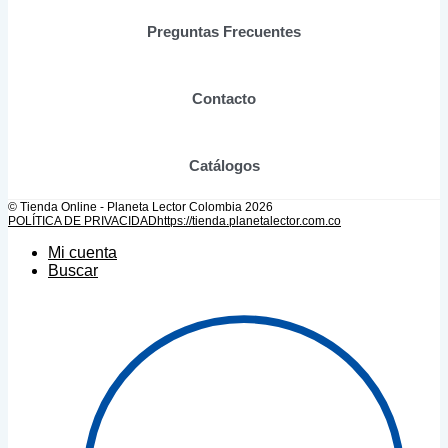
en
Preguntas Frecuentes
la
página
de
producto
Contacto
Catálogos
© Tienda Online - Planeta Lector Colombia 2026
POLÍTICA DE PRIVACIDAD
https://tienda.planetalector.com.co
Mi cuenta
Buscar