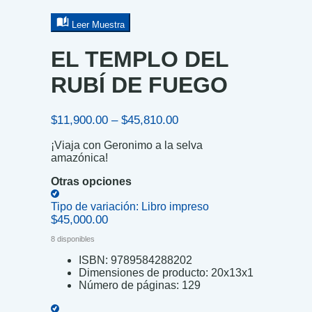
Leer Muestra
EL TEMPLO DEL
RUBÍ DE FUEGO
Price
$
11,900.00
–
$
45,810.00
range:
¡Viaja con Geronimo a la selva
$11,900.00
amazónica!
through
$45,810.00
Otras opciones
Tipo de variación:
Libro impreso
$
45,000.00
8 disponibles
ISBN:
9789584288202
Dimensiones de producto:
20x13x1
Número de páginas:
129