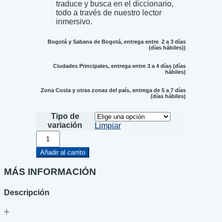
traduce y busca en el diccionario,
todo a través de nuestro lector
inmersivo.
Bogotá y Sabana de Bogotá, entrega entre 2 a 3 días
(días hábiles))
Ciudades Principales, entrega entre 3 a 4 días (días
hábiles)
Zona Costa y otras zonas del país, entrega de 5 a 7 días
(días hábiles)
Tipo de
variación
Limpiar
El
Templo
del
Añadir al carrito
Rubí
de
MÁS INFORMACIÓN
Fuego
cantidad
Descripción