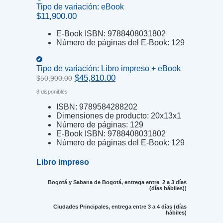
Tipo de variación:
eBook
$
11,900.00
E-Book ISBN:
9788408031802
Número de páginas del E-Book:
129
Tipo de variación:
Libro impreso + eBook
Original
Current
$
45,810.00
$
50,900.00
price
price
8 disponibles
was:
is:
$50,900.00.
$45,810.00.
ISBN:
9789584288202
Dimensiones de producto:
20x13x1
Número de páginas:
129
E-Book ISBN:
9788408031802
Número de páginas del E-Book:
129
Libro impreso
Bogotá y Sabana de Bogotá, entrega entre 2 a 3 días
(días hábiles))
Ciudades Principales, entrega entre 3 a 4 días (días
hábiles)