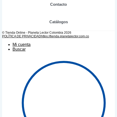
producto
Contacto
Catálogos
© Tienda Online - Planeta Lector Colombia 2026
POLÍTICA DE PRIVACIDAD
https://tienda.planetalector.com.co
Mi cuenta
Buscar