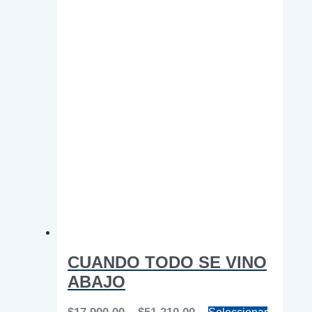
la
página
de
producto
CUANDO TODO SE VINO
ABAJO
Price