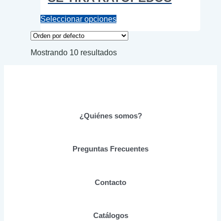
Este
Seleccionar opciones
producto
tiene
múltiples
Mostrando 10 resultados
variantes.
Las
opciones
se
pueden
elegir
en
¿Quiénes somos?
la
página
de
producto
Preguntas Frecuentes
Contacto
Catálogos