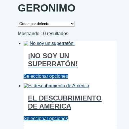
GERONIMO
Mostrando 10 resultados
¡NO SOY UN
SUPERRATÓN!
Este
Seleccionar opciones
producto
tiene
múltiples
EL DESCUBRIMIENTO
variantes.
Las
DE AMÉRICA
opciones
se
pueden
Este
Seleccionar opciones
elegir
producto
en
tiene