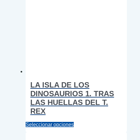
LA ISLA DE LOS
DINOSAURIOS 1. TRAS
LAS HUELLAS DEL T.
REX
Este
Seleccionar opciones
producto
tiene