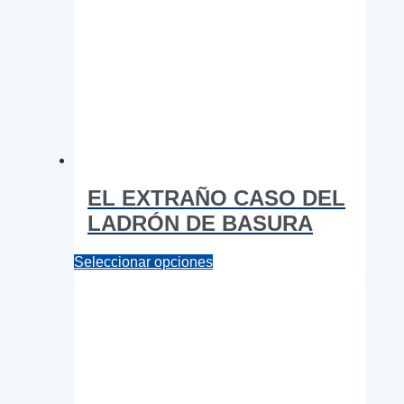
EL EXTRAÑO CASO DEL
LADRÓN DE BASURA
Este
Seleccionar opciones
producto
tiene
múltiples
variantes.
Las
opciones
se
pueden