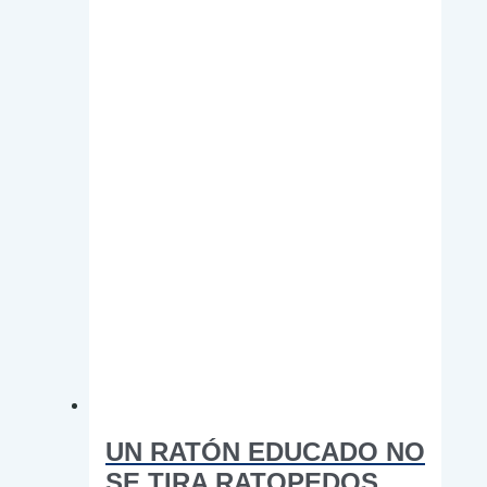
se
pueden
elegir
en
la
página
de
producto
UN RATÓN EDUCADO NO
SE TIRA RATOPEDOS