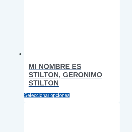
MI NOMBRE ES
STILTON, GERONIMO
STILTON
Este
Seleccionar opciones
producto
tiene
múltiples
variantes.
Las
opciones