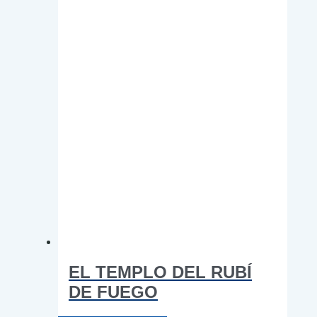
elegir
en
la
página
de
producto
EL TEMPLO DEL RUBÍ
DE FUEGO