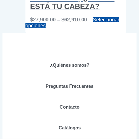
ESTÁ TU CABEZA?
Price
$
27,900.00
–
$
62,910.00
Seleccionar
Este
range:
opciones
producto
$27,900.00
tiene
through
múltiples
$62,910.00
variantes.
Las
opciones
se
¿Quiénes somos?
pueden
elegir
en
Preguntas Frecuentes
la
página
de
producto
Contacto
Catálogos