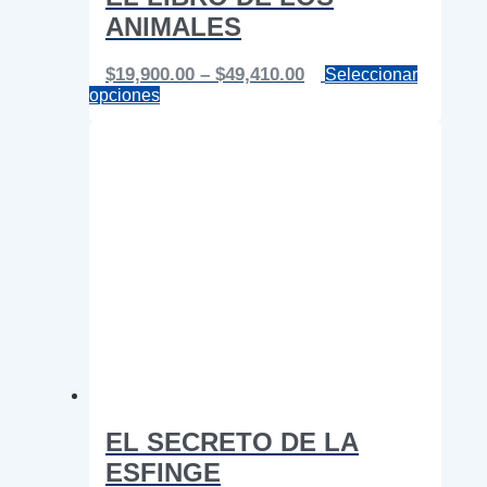
ANIMALES
Price
$
19,900.00
–
$
49,410.00
Seleccionar
Este
range:
opciones
producto
$19,900.00
tiene
through
múltiples
$49,410.00
variantes.
Las
opciones
se
pueden
elegir
en
la
página
de
producto
EL SECRETO DE LA
ESFINGE