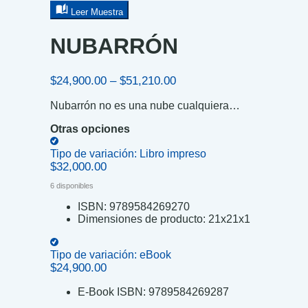
Leer Muestra
NUBARRÓN
Price
$
24,900.00
–
$
51,210.00
range:
Nubarrón no es una nube cualquiera…
$24,900.00
through
Otras opciones
$51,210.00
Tipo de variación:
Libro impreso
$
32,000.00
6 disponibles
ISBN:
9789584269270
Dimensiones de producto:
21x21x1
Tipo de variación:
eBook
$
24,900.00
E-Book ISBN:
9789584269287