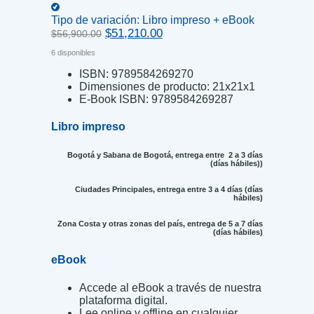
Tipo de variación:
Libro impreso + eBook
Original
Current
$
51,210.00
$
56,900.00
price
price
6 disponibles
was:
is:
$56,900.00.
$51,210.00.
ISBN:
9789584269270
Dimensiones de producto:
21x21x1
E-Book ISBN:
9789584269287
Libro impreso
Bogotá y Sabana de Bogotá, entrega entre 2 a 3 días
(días hábiles))
Ciudades Principales, entrega entre 3 a 4 días (días
hábiles)
Zona Costa y otras zonas del país, entrega de 5 a 7 días
(días hábiles)
eBook
Accede al eBook a través de nuestra
plataforma digital.
Lee online y offline en cualquier