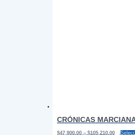
CRÓNICAS MARCIAN
Price
$
47,900.00
–
$
105,210.00
Selecc