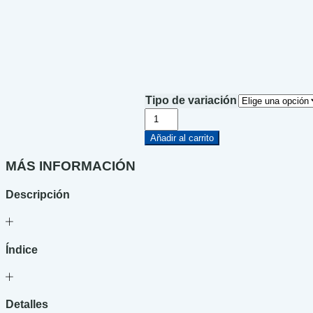
Tipo de variación
Cuentos
de
detectives
Añadir al carrito
en
cómic
MÁS INFORMACIÓN
cantidad
Descripción
Índice
Detalles