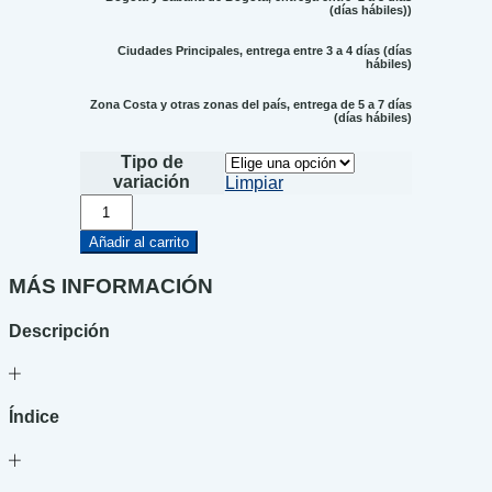
(días hábiles))
Ciudades Principales, entrega entre 3 a 4 días (días
hábiles)
Zona Costa y otras zonas del país, entrega de 5 a 7 días
(días hábiles)
Tipo de
variación
Limpiar
Gran
misterio
en
Añadir al carrito
el
centro
MÁS INFORMACIÓN
comercial
cantidad
Descripción
Índice