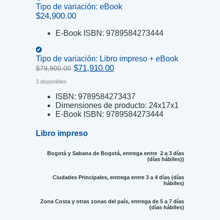
Tipo de variación:
eBook
$
24,900.00
E-Book ISBN:
9789584273444
Tipo de variación:
Libro impreso + eBook
Original
Current
$
71,910.00
$
79,900.00
price
price
3 disponibles
was:
is:
$79,900.00.
$71,910.00.
ISBN:
9789584273437
Dimensiones de producto:
24x17x1
E-Book ISBN:
9789584273444
Libro impreso
Bogotá y Sabana de Bogotá, entrega entre 2 a 3 días
(días hábiles))
Ciudades Principales, entrega entre 3 a 4 días (días
hábiles)
Zona Costa y otras zonas del país, entrega de 5 a 7 días
(días hábiles)