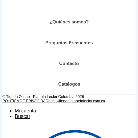
$51,210.00
variantes.
Las
opciones
se
¿Quiénes somos?
pueden
elegir
en
Preguntas Frecuentes
la
página
de
producto
Contacto
Catálogos
© Tienda Online - Planeta Lector Colombia 2026
POLÍTICA DE PRIVACIDAD
https://tienda.planetalector.com.co
Mi cuenta
Buscar