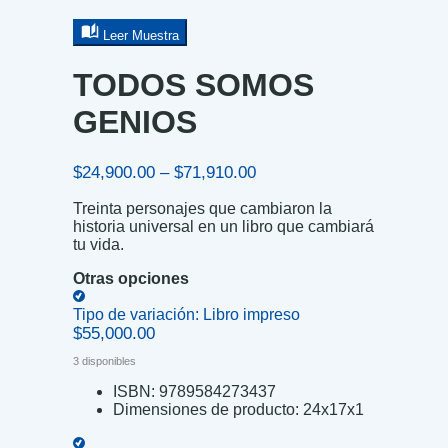
Leer Muestra
TODOS SOMOS
GENIOS
Price
$
24,900.00
–
$
71,910.00
range:
Treinta personajes que cambiaron la
$24,900.00
historia universal en un libro que cambiará
through
tu vida.
$71,910.00
Otras opciones
Tipo de variación:
Libro impreso
$
55,000.00
3 disponibles
ISBN:
9789584273437
Dimensiones de producto:
24x17x1