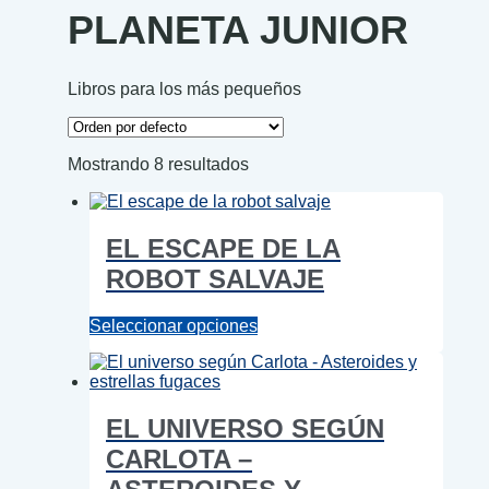
PLANETA JUNIOR
Libros para los más pequeños
Mostrando 8 resultados
EL ESCAPE DE LA
ROBOT SALVAJE
Este
Seleccionar opciones
producto
tiene
múltiples
variantes.
EL UNIVERSO SEGÚN
Las
opciones
CARLOTA –
se
pueden