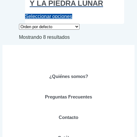
Y LA PIEDRA LUNAR
Este
Seleccionar opciones
producto
tiene
múltiples
Mostrando 8 resultados
variantes.
Las
opciones
se
pueden
elegir
en
¿Quiénes somos?
la
página
de
producto
Preguntas Frecuentes
Contacto