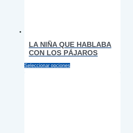
LA NIÑA QUE HABLABA
CON LOS PÁJAROS
Este
Seleccionar opciones
producto
tiene
múltiples
variantes.
Las
opciones
se
pueden
elegir
en
la
página