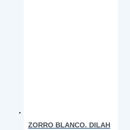
elegir
en
la
página
de
producto
ZORRO BLANCO. DILAH