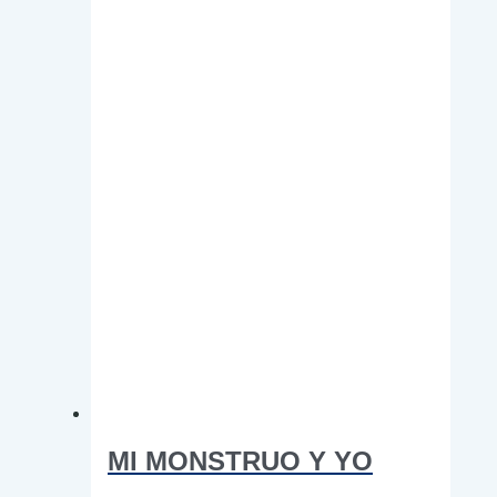
se
pueden
elegir
en
la
página
de
producto
MI MONSTRUO Y YO