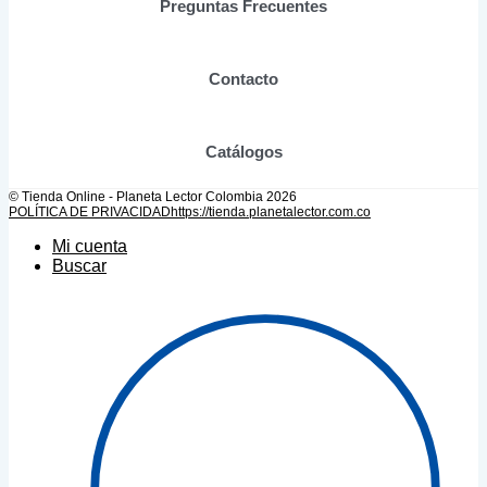
Preguntas Frecuentes
la
página
de
producto
Contacto
Catálogos
© Tienda Online - Planeta Lector Colombia 2026
POLÍTICA DE PRIVACIDAD
https://tienda.planetalector.com.co
Mi cuenta
Buscar