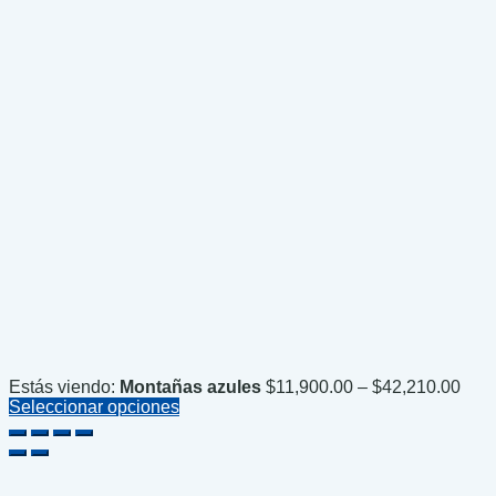
Pric
Estás viendo:
Montañas azules
$
11,900.00
–
$
42,210.00
rang
Seleccionar opciones
$11,
thro
$42,