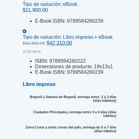
Tipo de variación:
eBook
$
11,900.00
E-Book ISBN:
9789584260239
Tipo de variación:
Libro impreso + eBook
Original
Current
$
42,210.00
$
46,900.00
price
price
10 En Stock
was:
is:
$46,900.00.
$42,210.00.
ISBN:
9789584260222
Dimensiones de producto:
19x13x1
E-Book ISBN:
9789584260239
Libro impreso
Bogotá y Sabana de Bogotá, entrega entre 2 a 3 días
(días hábiles))
Ciudades Principales, entrega entre 3 a 4 días (días
hábiles)
Zona Costa y otras zonas del país, entrega de 5 a 7 días
(días hábiles)