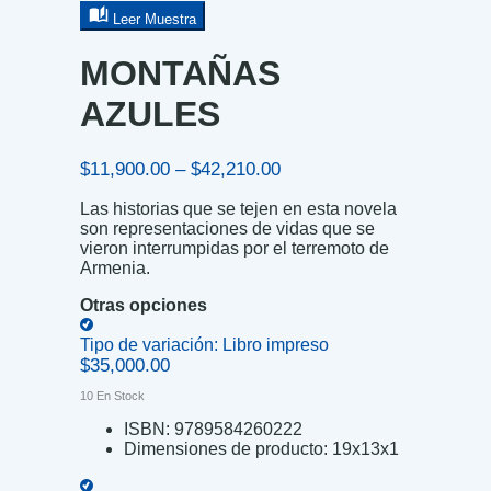
Leer Muestra
MONTAÑAS
AZULES
Price
$
11,900.00
–
$
42,210.00
range:
Las historias que se tejen en esta novela
$11,900.00
son representaciones de vidas que se
through
vieron interrumpidas por el terremoto de
$42,210.00
Armenia.
Otras opciones
Tipo de variación:
Libro impreso
$
35,000.00
10 En Stock
ISBN:
9789584260222
Dimensiones de producto:
19x13x1