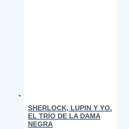
elegir
en
la
página
de
producto
SHERLOCK, LUPIN Y YO.
EL TRÍO DE LA DAMA
NEGRA