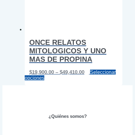
ONCE RELATOS
MITOLOGICOS Y UNO
MAS DE PROPINA
Price
$
19,900.00
–
$
49,410.00
Seleccionar
Este
range:
opciones
producto
$19,900.00
tiene
through
múltiples
$49,410.00
variantes.
Las
opciones
se
¿Quiénes somos?
pueden
elegir
en