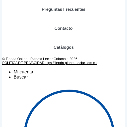
página
de
Preguntas Frecuentes
producto
Contacto
Catálogos
© Tienda Online - Planeta Lector Colombia 2026
POLÍTICA DE PRIVACIDAD
https://tienda.planetalector.com.co
Mi cuenta
Buscar