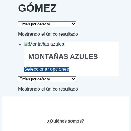
GÓMEZ
Mostrando el único resultado
MONTAÑAS AZULES
Este
Seleccionar opciones
producto
tiene
múltiples
Mostrando el único resultado
variantes.
Las
opciones
se
pueden
elegir
¿Quiénes somos?
en
la