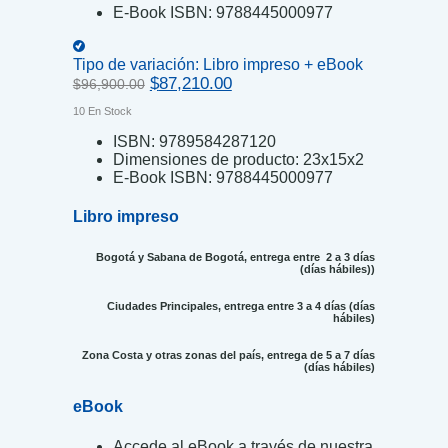
E-Book ISBN:
9788445000977
Tipo de variación:
Libro impreso + eBook
Original
Current
$
87,210.00
$
96,900.00
price
price
10 En Stock
was:
is:
$96,900.00.
$87,210.00.
ISBN:
9789584287120
Dimensiones de producto:
23x15x2
E-Book ISBN:
9788445000977
Libro impreso
Bogotá y Sabana de Bogotá, entrega entre 2 a 3 días
(días hábiles))
Ciudades Principales, entrega entre 3 a 4 días (días
hábiles)
Zona Costa y otras zonas del país, entrega de 5 a 7 días
(días hábiles)
eBook
Accede al eBook a través de nuestra