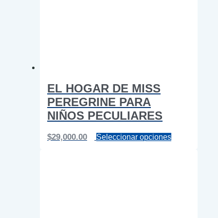
en
la
página
de
producto
EL HOGAR DE MISS
PEREGRINE PARA
NIÑOS PECULIARES
Este
$
29,000.00
Seleccionar opciones
producto
tiene
múltiples
variantes.
Las
opciones
se
pueden
elegir