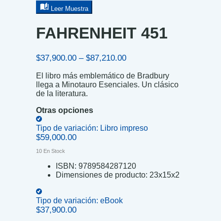
Leer Muestra
FAHRENHEIT 451
Price
$
37,900.00
–
$
87,210.00
range:
El libro más emblemático de Bradbury
$37,900.00
llega a Minotauro Esenciales. Un clásico
through
de la literatura.
$87,210.00
Otras opciones
Tipo de variación:
Libro impreso
$
59,000.00
10 En Stock
ISBN:
9789584287120
Dimensiones de producto:
23x15x2
Tipo de variación:
eBook
$
37,900.00