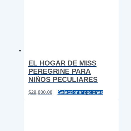
pueden
elegir
en
la
página
de
producto
EL HOGAR DE MISS
PEREGRINE PARA
NIÑOS PECULIARES
Este
$
29,000.00
Seleccionar opciones
producto
tiene
múltiples
variantes.
Las
opciones
se