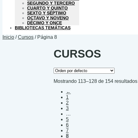
SEGUNDO Y TERCERO
CUARTO Y QUINTO
SEXTO Y SÉPTIMO
OCTAVO Y NOVENO
DÉCIMO Y ONCE
BIBLIOTECAS TEMÁTICAS
Inicio
/
Cursos
/
Página 8
CURSOS
Mostrando 113–128 de 154 resultados
←
1
2
3
…
5
6
7
8