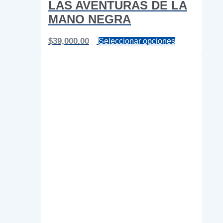
LAS AVENTURAS DE LA
MANO NEGRA
Este
$
39,000.00
Seleccionar opciones
producto
tiene
múltiples
variantes.
Las
opciones
se
pueden
elegir
en
la
página
de
producto