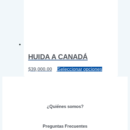
HUIDA A CANADÁ
Este
$
39,000.00
Seleccionar opciones
producto
tiene
múltiples
variantes.
Las
opciones
se
¿Quiénes somos?
pueden
elegir
en
Preguntas Frecuentes
la