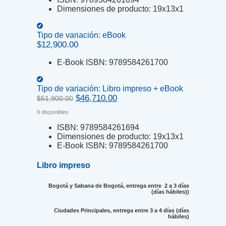
Dimensiones de producto:
19x13x1
Tipo de variación:
eBook
$
12,900.00
E-Book ISBN:
9789584261700
Tipo de variación:
Libro impreso + eBook
Original
Current
$
46,710.00
$
51,900.00
price
price
9 disponibles
was:
is:
$51,900.00.
$46,710.00.
ISBN:
9789584261694
Dimensiones de producto:
19x13x1
E-Book ISBN:
9789584261700
Libro impreso
Bogotá y Sabana de Bogotá, entrega entre 2 a 3 días
(días hábiles))
Ciudades Principales, entrega entre 3 a 4 días (días
hábiles)