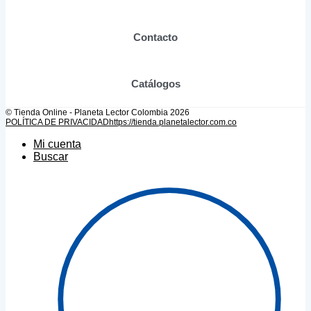
página
de
producto
Contacto
Catálogos
© Tienda Online - Planeta Lector Colombia 2026
POLÍTICA DE PRIVACIDAD
https://tienda.planetalector.com.co
Mi cuenta
Buscar