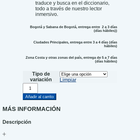
traduce y busca en el diccionario,
todo a través de nuestro lector
inmersivo.
Bogotá y Sabana de Bogotá, entrega entre 2 a 3 días
(días hábiles))
Ciudades Principales, entrega entre 3 a 4 días (días
hábiles)
Zona Costa y otras zonas del país, entrega de 5 a 7 días
(días hábiles)
Tipo de
variación
Limpiar
Rita
y
la
Añadir al carrito
sociedad
secreta
MÁS INFORMACIÓN
del
acertijo
Descripción
cantidad