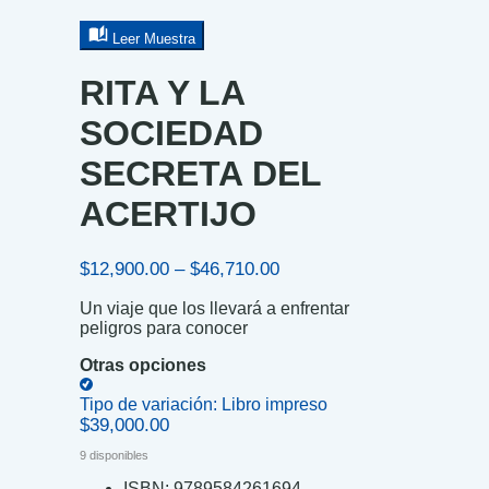
Leer Muestra
RITA Y LA
SOCIEDAD
SECRETA DEL
ACERTIJO
Price
$
12,900.00
–
$
46,710.00
range:
Un viaje que los llevará a enfrentar
$12,900.00
peligros para conocer
through
$46,710.00
Otras opciones
Tipo de variación:
Libro impreso
$
39,000.00
9 disponibles
ISBN:
9789584261694