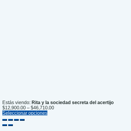
Estás viendo:
Rita y la sociedad secreta del acertijo
Price
$
12,900.00
–
$
46,710.00
range:
Seleccionar opciones
$12,900.00
through
$46,710.00