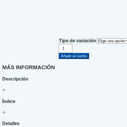
Tipo de variación
Mila,
la
perrita
Añadir al carrito
del
mar
MÁS INFORMACIÓN
cantidad
Descripción
Índice
Detalles