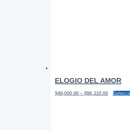
ELOGIO DEL AMOR
Price
$
49,000.00
–
$
96,210.00
Selecci
range:
$49,000.0
through
$96,210.0