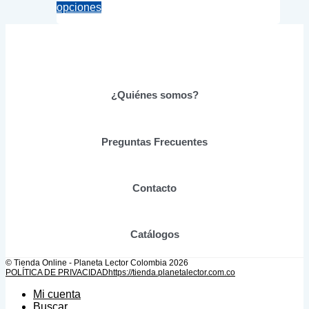
Este
range:
opciones
producto
$19,900.00
tiene
through
múltiples
$62,010.00
variantes.
Las
opciones
se
¿Quiénes somos?
pueden
elegir
en
Preguntas Frecuentes
la
página
de
producto
Contacto
Catálogos
© Tienda Online - Planeta Lector Colombia 2026
POLÍTICA DE PRIVACIDAD
https://tienda.planetalector.com.co
Mi cuenta
Buscar