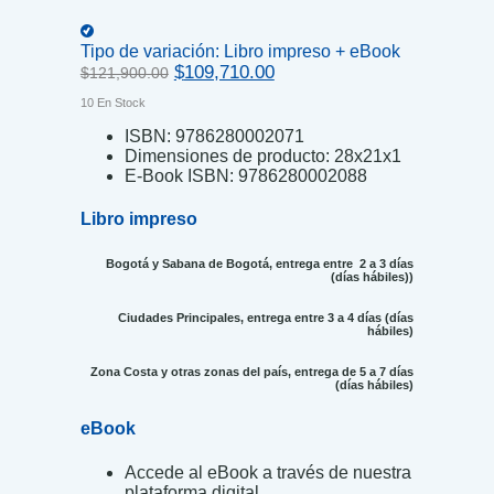
Tipo de variación:
Libro impreso + eBook
Original
Current
$
109,710.00
$
121,900.00
price
price
10 En Stock
was:
is:
$121,900.00.
$109,710.00.
ISBN:
9786280002071
Dimensiones de producto:
28x21x1
E-Book ISBN:
9786280002088
Libro impreso
Bogotá y Sabana de Bogotá, entrega entre 2 a 3 días
(días hábiles))
Ciudades Principales, entrega entre 3 a 4 días (días
hábiles)
Zona Costa y otras zonas del país, entrega de 5 a 7 días
(días hábiles)
eBook
Accede al eBook a través de nuestra
plataforma digital.