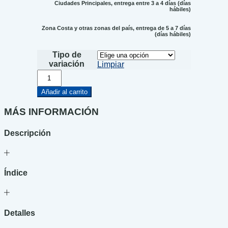
Ciudades Principales, entrega entre 3 a 4 días (días
hábiles)
Zona Costa y otras zonas del país, entrega de 5 a 7 días
(días hábiles)
Tipo de
variación
Limpiar
Los
fugitivos
cantidad
Añadir al carrito
MÁS INFORMACIÓN
Descripción
Índice
Detalles