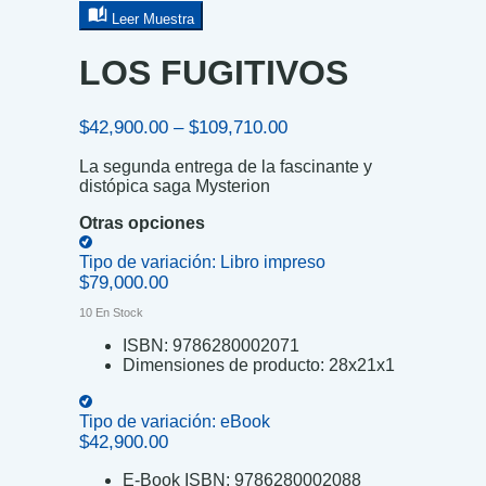
Leer Muestra
LOS FUGITIVOS
Price
$
42,900.00
–
$
109,710.00
range:
La segunda entrega de la fascinante y
$42,900.00
distópica saga Mysterion
through
$109,710.00
Otras opciones
Tipo de variación:
Libro impreso
$
79,000.00
10 En Stock
ISBN:
9786280002071
Dimensiones de producto:
28x21x1
Tipo de variación:
eBook
$
42,900.00
E-Book ISBN:
9786280002088