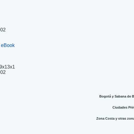
002
+ eBook
9x13x1
.
002
Bogotá y Sabana de Bo
Ciudades Princ
Zona Costa y otras zonas