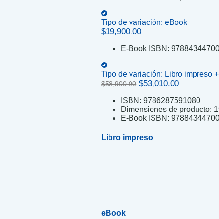
Tipo de variación:
eBook
$
19,900.00
E-Book ISBN:
9788434470
Tipo de variación:
Libro impreso 
Original
Current
$
53,010.00
$
58,900.00
price
price
ISBN:
9786287591080
was:
is:
Dimensiones de producto:
1
$58,900.00.
$53,010.00
E-Book ISBN:
9788434470
Libro impreso
eBook