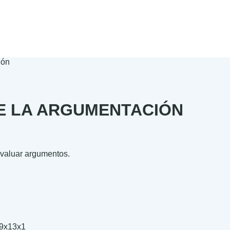
ión
E LA ARGUMENTACIÓN
 evaluar argumentos.
.00
.00
9x13x1