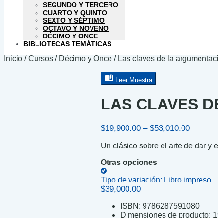
SEGUNDO Y TERCERO
CUARTO Y QUINTO
SEXTO Y SÉPTIMO
OCTAVO Y NOVENO
DÉCIMO Y ONCE
BIBLIOTECAS TEMÁTICAS
Inicio
/
Cursos
/
Décimo y Once
/
Las claves de la argumentac
Leer Muestra
LAS CLAVES D
Price
$
19,900.00
–
$
53,010.00
range:
Un clásico sobre el arte de dar y
$19,900
through
Otras opciones
$53,010
Tipo de variación:
Libro impreso
$
39,000.00
ISBN:
9786287591080
Dimensiones de producto:
1