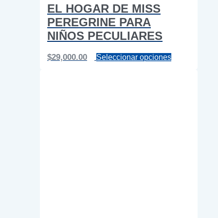
EL HOGAR DE MISS
PEREGRINE PARA
NIÑOS PECULIARES
Este
$
29,000.00
Seleccionar opciones
producto
tiene
múltiples
variantes.
Las
opciones
se
pueden
elegir
en
la
página
de
producto