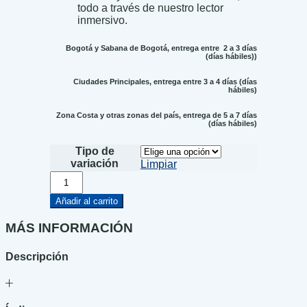
todo a través de nuestro lector
inmersivo.
Bogotá y Sabana de Bogotá, entrega entre 2 a 3 días
(días hábiles))
Ciudades Principales, entrega entre 3 a 4 días (días
hábiles)
Zona Costa y otras zonas del país, entrega de 5 a 7 días
(días hábiles)
Tipo de
variación
Limpiar
La
vuelta
al
Añadir al carrito
mundo
en
MÁS INFORMACIÓN
cuatro
animales
Descripción
cantidad