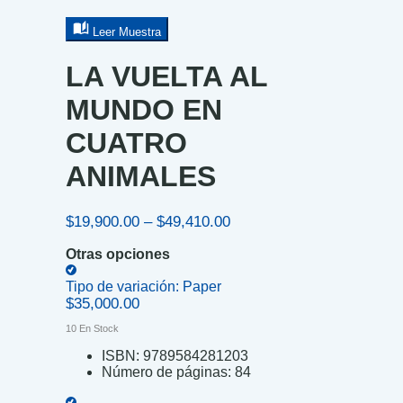
Leer Muestra
LA VUELTA AL
MUNDO EN
CUATRO
ANIMALES
Price
$
19,900.00
–
$
49,410.00
range:
Otras opciones
$19,900.00
through
Tipo de variación:
Paper
$49,410.00
$
35,000.00
10 En Stock
ISBN:
9789584281203
Número de páginas:
84