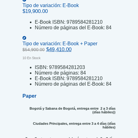
Tipo de variación:
E-Book
$
19,900.00
E-Book ISBN:
9789584281210
Número de páginas del E-Book:
84
Tipo de variación:
E-Book + Paper
Original
Current
$
49,410.00
$
54,900.00
price
price
10 En Stock
was:
is:
$54,900.00.
$49,410.00.
ISBN:
9789584281203
Número de páginas:
84
E-Book ISBN:
9789584281210
Número de páginas del E-Book:
84
Paper
Bogotá y Sabana de Bogotá, entrega entre 2 a 3 días
(días hábiles))
Ciudades Principales, entrega entre 3 a 4 días (días
hábiles)