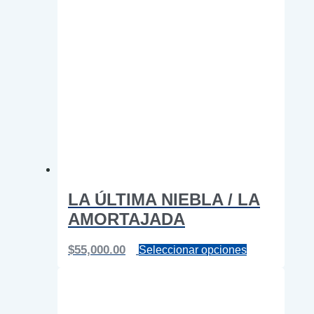
LA ÚLTIMA NIEBLA / LA
AMORTAJADA
Este
$
55,000.00
Seleccionar opciones
producto
tiene
múltiples
variantes.
Las