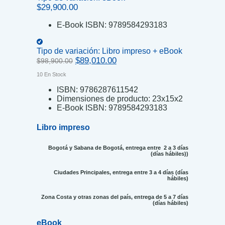
$
29,900.00
E-Book ISBN:
9789584293183
Tipo de variación:
Libro impreso + eBook
Original
Current
$
89,010.00
$
98,900.00
price
price
10 En Stock
was:
is:
$98,900.00.
$89,010.00.
ISBN:
9786287611542
Dimensiones de producto:
23x15x2
E-Book ISBN:
9789584293183
Libro impreso
Bogotá y Sabana de Bogotá, entrega entre 2 a 3 días
(días hábiles))
Ciudades Principales, entrega entre 3 a 4 días (días
hábiles)
Zona Costa y otras zonas del país, entrega de 5 a 7 días
(días hábiles)
eBook