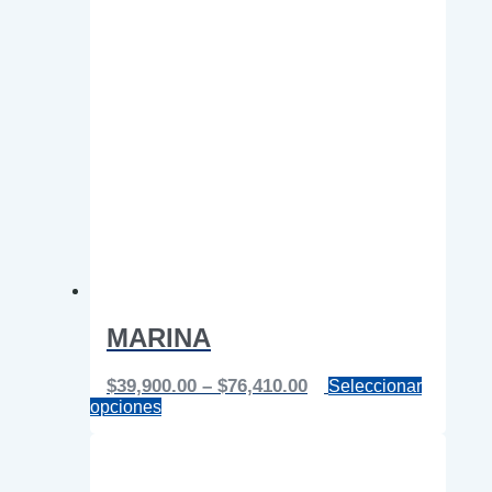
MARINA
Price
$
39,900.00
–
$
76,410.00
Seleccionar
Este
range:
opciones
producto
$39,900.00
tiene
through
múltiples
$76,410.00
variantes.