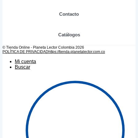
de
producto
Contacto
Catálogos
© Tienda Online - Planeta Lector Colombia 2026
POLÍTICA DE PRIVACIDAD
https://tienda.planetalector.com.co
Mi cuenta
Buscar