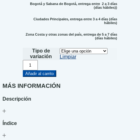
Bogotá y Sabana de Bogotá, entrega entre 2 a 3 días
(días hábiles))
Ciudades Principales, entrega entre 3 a 4 días (días
hábiles)
Zona Costa y otras zonas del país, entrega de 5 a 7 días
(días hábiles)
Tipo de
variación
Limpiar
La
melancolía
de
Añadir al carrito
los
feos
MÁS INFORMACIÓN
cantidad
Descripción
Índice