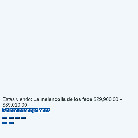
Estás viendo:
La melancolía de los feos
$
29,900.00
–
Price
$
89,010.00
range:
Seleccionar opciones
$29,900.00
through
$89,010.00