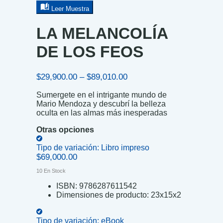
Leer Muestra
LA MELANCOLÍA
DE LOS FEOS
Price
$
29,900.00
–
$
89,010.00
range:
Sumergete en el intrigante mundo de
$29,900.00
Mario Mendoza y descubrí la belleza
through
oculta en las almas más inesperadas
$89,010.00
Otras opciones
Tipo de variación:
Libro impreso
$
69,000.00
10 En Stock
ISBN:
9786287611542
Dimensiones de producto:
23x15x2
Tipo de variación:
eBook