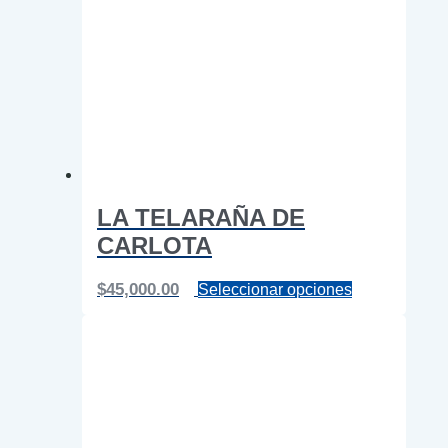
LA TELARAÑA DE
CARLOTA
Este
$
45,000.00
Seleccionar opciones
producto
tiene
múltiples
variantes.
Las
opciones
se
pueden