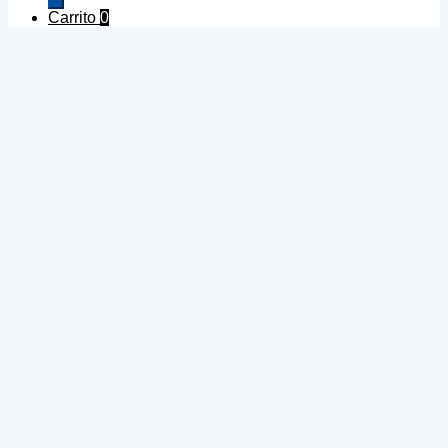
productos
Carrito
0