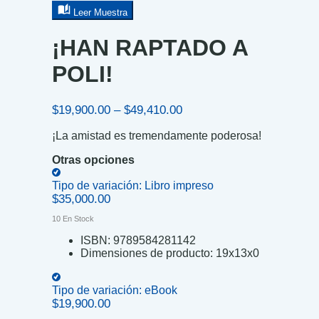
Leer Muestra
¡HAN RAPTADO A
POLI!
Price
$
19,900.00
–
$
49,410.00
range:
¡La amistad es tremendamente poderosa!
$19,900.00
through
Otras opciones
$49,410.00
Tipo de variación:
Libro impreso
$
35,000.00
10 En Stock
ISBN:
9789584281142
Dimensiones de producto:
19x13x0
Tipo de variación:
eBook
$
19,900.00