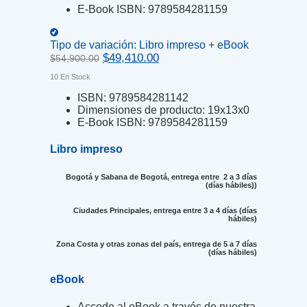
E-Book ISBN:
9789584281159
Tipo de variación:
Libro impreso + eBook
Original
Current
$
49,410.00
$
54,900.00
price
price
10 En Stock
was:
is:
$54,900.00.
$49,410.00.
ISBN:
9789584281142
Dimensiones de producto:
19x13x0
E-Book ISBN:
9789584281159
Libro impreso
Bogotá y Sabana de Bogotá, entrega entre 2 a 3 días
(días hábiles))
Ciudades Principales, entrega entre 3 a 4 días (días
hábiles)
Zona Costa y otras zonas del país, entrega de 5 a 7 días
(días hábiles)
eBook
Accede al eBook a través de nuestra