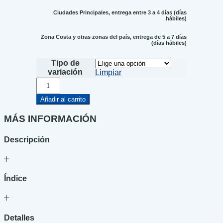
Ciudades Principales, entrega entre 3 a 4 días (días
hábiles)
Zona Costa y otras zonas del país, entrega de 5 a 7 días
(días hábiles)
Tipo de
variación
Limpiar
¡Han
raptado
a
Añadir al carrito
Poli!
cantidad
MÁS INFORMACIÓN
Descripción
Índice
Detalles