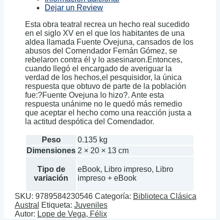
Dejar un Review
Esta obra teatral recrea un hecho real sucedido
en el siglo XV en el que los habitantes de una
aldea llamada Fuente Ovejuna, cansados de los
abusos del Comendador Fernán Gómez, se
rebelaron contra él y lo asesinaron.Entonces,
cuando llegó el encargado de averiguar la
verdad de los hechos,el pesquisidor, la única
respuesta que obtuvo de parte de la población
fue:?Fuente Ovejuna lo hizo?. Ante esta
respuesta unánime no le quedó más remedio
que aceptar el hecho como una reacción justa a
la actitud despótica del Comendador.
Peso
0.135 kg
Dimensiones
2 × 20 × 13 cm
Tipo de
eBook, Libro impreso, Libro
variación
impreso + eBook
SKU:
9789584230546
Categoría:
Biblioteca Clásica
Austral
Etiqueta:
Juveniles
Autor:
Lope de Vega, Félix