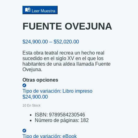
Leer Muestra
FUENTE OVEJUNA
Price
$
24,900.00
–
$
52,020.00
range:
Esta obra teatral recrea un hecho real
$24,900.00
sucedido en el siglo XV en el que los
through
habitantes de una aldea llamada Fuente
$52,020.00
Ovejuna.
Otras opciones
Tipo de variación:
Libro impreso
$
24,900.00
10 En Stock
ISBN:
9789584230546
Número de páginas:
182
Tipo de variación:
eBook