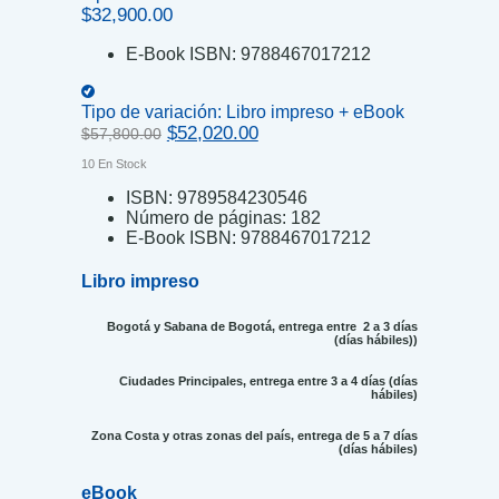
$
32,900.00
E-Book ISBN:
9788467017212
Tipo de variación:
Libro impreso + eBook
Original
Current
$
52,020.00
$
57,800.00
price
price
10 En Stock
was:
is:
$57,800.00.
$52,020.00.
ISBN:
9789584230546
Número de páginas:
182
E-Book ISBN:
9788467017212
Libro impreso
Bogotá y Sabana de Bogotá, entrega entre 2 a 3 días
(días hábiles))
Ciudades Principales, entrega entre 3 a 4 días (días
hábiles)
Zona Costa y otras zonas del país, entrega de 5 a 7 días
(días hábiles)
eBook