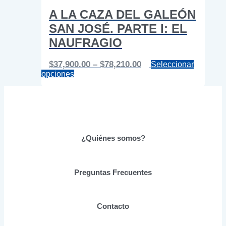
A LA CAZA DEL GALEÓN
SAN JOSÉ. PARTE I: EL
NAUFRAGIO
Price
$
37,900.00
–
$
78,210.00
Seleccionar
Este
range:
opciones
producto
$37,900.00
tiene
through
múltiples
$78,210.00
variantes.
Las
opciones
se
¿Quiénes somos?
pueden
elegir
en
Preguntas Frecuentes
la
página
de
producto
Contacto