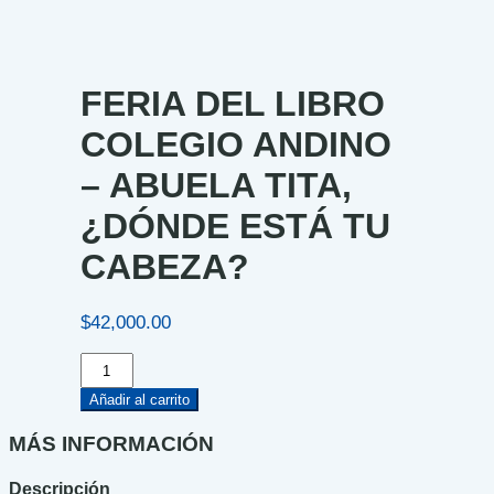
FERIA DEL LIBRO
COLEGIO ANDINO
– ABUELA TITA,
¿DÓNDE ESTÁ TU
CABEZA?
$
42,000.00
FERIA
DEL
LIBRO
Añadir al carrito
COLEGIO
ANDINO
MÁS INFORMACIÓN
-
ABUELA
Descripción