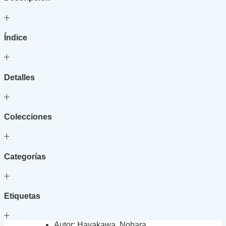
TITA,
¿DÓNDE
ESTÁ
TU
Índice
CABEZA?
cantidad
Detalles
Colecciones
Categorías
Etiquetas
Autor:
Hayakawa, Nobara