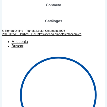
producto
Contacto
Catálogos
© Tienda Online - Planeta Lector Colombia 2026
POLÍTICA DE PRIVACIDAD
https://tienda.planetalector.com.co
Mi cuenta
Buscar