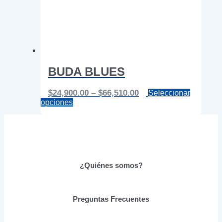
BUDA BLUES
Price
$
24,900.00
–
$
66,510.00
Seleccionar
Este
range:
opciones
producto
$24,900.00
tiene
through
múltiples
$66,510.00
variantes.
Las
opciones
se
¿Quiénes somos?
pueden
elegir
en
Preguntas Frecuentes
la
página
de