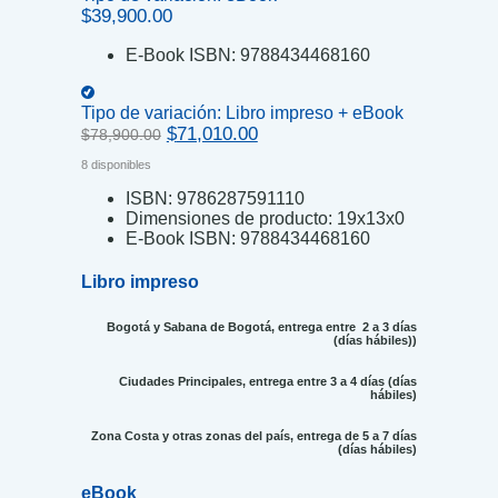
$
39,900.00
E-Book ISBN:
9788434468160
Tipo de variación:
Libro impreso + eBook
Original
Current
$
71,010.00
$
78,900.00
price
price
8 disponibles
was:
is:
$78,900.00.
$71,010.00.
ISBN:
9786287591110
Dimensiones de producto:
19x13x0
E-Book ISBN:
9788434468160
Libro impreso
Bogotá y Sabana de Bogotá, entrega entre 2 a 3 días
(días hábiles))
Ciudades Principales, entrega entre 3 a 4 días (días
hábiles)
Zona Costa y otras zonas del país, entrega de 5 a 7 días
(días hábiles)
eBook