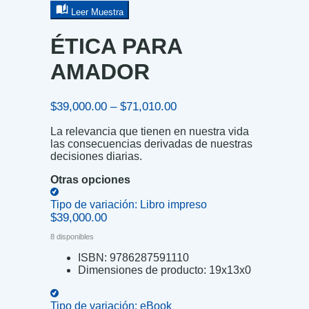
Leer Muestra
ÉTICA PARA
AMADOR
Price
$
39,000.00
–
$
71,010.00
range:
La relevancia que tienen en nuestra vida
$39,000.00
las consecuencias derivadas de nuestras
through
decisiones diarias.
$71,010.00
Otras opciones
Tipo de variación:
Libro impreso
$
39,000.00
8 disponibles
ISBN:
9786287591110
Dimensiones de producto:
19x13x0
Tipo de variación:
eBook