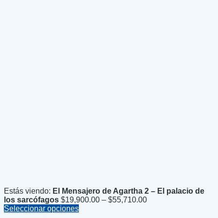
Estás viendo:
El Mensajero de Agartha 2 – El palacio de
Price
los sarcófagos
$
19,900.00
–
$
55,710.00
range:
Seleccionar opciones
$19,900.00