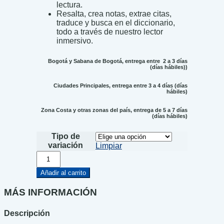
lectura.
Resalta, crea notas, extrae citas,
traduce y busca en el diccionario,
todo a través de nuestro lector
inmersivo.
Bogotá y Sabana de Bogotá, entrega entre 2 a 3 días
(días hábiles))
Ciudades Principales, entrega entre 3 a 4 días (días
hábiles)
Zona Costa y otras zonas del país, entrega de 5 a 7 días
(días hábiles)
Tipo de
variación
Limpiar
El
Mensajero
de
Añadir al carrito
Agartha
2
MÁS INFORMACIÓN
-
El
Descripción
palacio