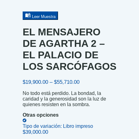
Leer Muestra
EL MENSAJERO
DE AGARTHA 2 –
EL PALACIO DE
LOS SARCÓFAGOS
Price
$
19,900.00
–
$
55,710.00
range:
No todo está perdido. La bondad, la
$19,900.00
caridad y la generosidad son la luz de
through
quienes resisten en la sombra.
$55,710.00
Otras opciones
Tipo de variación:
Libro impreso
$
39,000.00