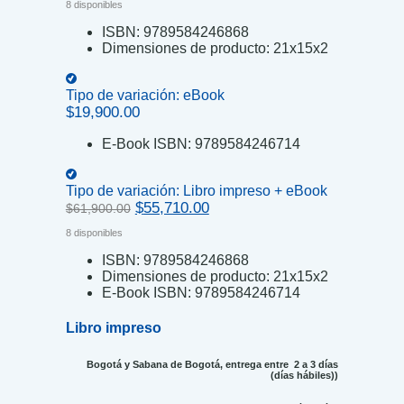
8 disponibles
ISBN:
9789584246868
Dimensiones de producto:
21x15x2
Tipo de variación:
eBook
$
19,900.00
E-Book ISBN:
9789584246714
Tipo de variación:
Libro impreso + eBook
Original
Current
$
55,710.00
$
61,900.00
price
price
8 disponibles
was:
is:
$61,900.00.
$55,710.00.
ISBN:
9789584246868
Dimensiones de producto:
21x15x2
E-Book ISBN:
9789584246714
Libro impreso
Bogotá y Sabana de Bogotá, entrega entre 2 a 3 días
(días hábiles))