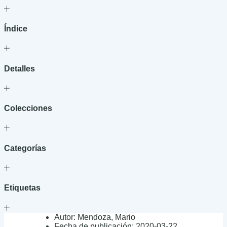
de
los
sarcófagos
Índice
cantidad
Detalles
Colecciones
Categorías
Etiquetas
Autor:
Mendoza, Mario
Fecha de publicación:
2020-03-22