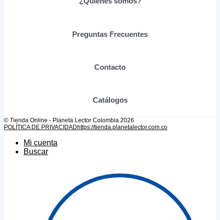
¿Quiénes somos?
pueden
elegir
en
Preguntas Frecuentes
la
página
de
producto
Contacto
Catálogos
© Tienda Online - Planeta Lector Colombia 2026
POLÍTICA DE PRIVACIDAD
https://tienda.planetalector.com.co
Mi cuenta
Buscar