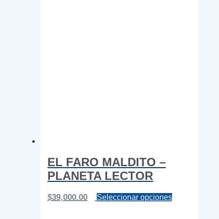
EL FARO MALDITO –
PLANETA LECTOR
Este
$
39,000.00
Seleccionar opciones
producto
tiene