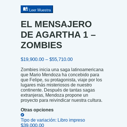
Leer Muestra
EL MENSAJERO
DE AGARTHA 1 –
ZOMBIES
Price
$
19,900.00
–
$
55,710.00
range:
Zombies inicia una saga latinoamericana
$19,900.00
que Mario Mendoza ha concebido para
through
que Felipe, su protagonista, viaje por los
$55,710.00
lugares más misteriosos de nuestro
continente. Después de tantas sagas
extranjeras, Mendoza propone un
proyecto para reivindicar nuestra cultura.
Otras opciones
Tipo de variación:
Libro impreso
$
39,000.00