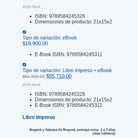
10 En Stock
ISBN:
9789584245328
Dimensiones de producto:
21x15x2
Tipo de variación:
eBook
$
19,900.00
E-Book ISBN:
9789584245311
Tipo de variación:
Libro impreso + eBook
Original
Current
$
55,710.00
$
61,900.00
price
price
10 En Stock
was:
is:
$61,900.00.
$55,710.00.
ISBN:
9789584245328
Dimensiones de producto:
21x15x2
E-Book ISBN:
9789584245311
Libro impreso
Bogotá y Sabana de Bogotá, entrega entre 2 a 3 días
(días hábiles))