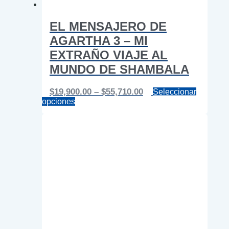
EL MENSAJERO DE
AGARTHA 3 – MI
EXTRAÑO VIAJE AL
MUNDO DE SHAMBALA
Price
$
19,900.00
–
$
55,710.00
Seleccionar
Este
range:
opciones
producto
$19,900.00
tiene
through
múltiples
$55,710.00
variantes.
Las
opciones
se
pueden
elegir
en
la
página
de