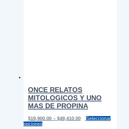
producto
ONCE RELATOS
MITOLOGICOS Y UNO
MAS DE PROPINA
Price
$
19,900.00
–
$
49,410.00
Seleccionar
Este
range:
opciones
producto