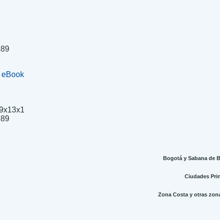
189
+ eBook
9x13x1
.
189
Bogotá y Sabana de Bo
Ciudades Princ
Zona Costa y otras zonas