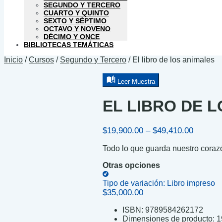
SEGUNDO Y TERCERO
CUARTO Y QUINTO
SEXTO Y SÉPTIMO
OCTAVO Y NOVENO
DÉCIMO Y ONCE
BIBLIOTECAS TEMÁTICAS
Inicio
/
Cursos
/
Segundo y Tercero
/
El libro de los animales
Leer Muestra
EL LIBRO DE 
Price
$
19,900.00
–
$
49,410.00
range:
Todo lo que guarda nuestro coraz
$19,900
through
Otras opciones
$49,410
Tipo de variación:
Libro impreso
$
35,000.00
ISBN:
9789584262172
Dimensiones de producto:
1