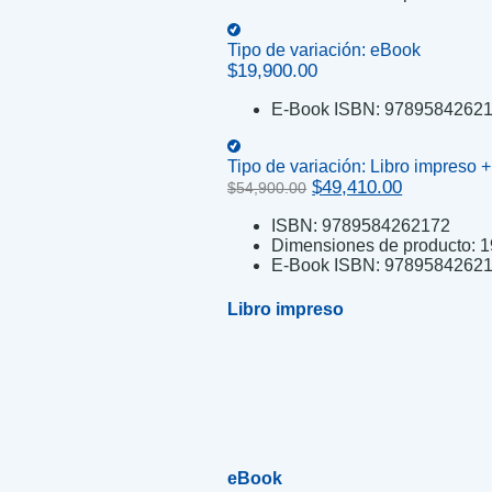
Tipo de variación:
eBook
$
19,900.00
E-Book ISBN:
9789584262
Tipo de variación:
Libro impreso 
Original
Current
$
49,410.00
$
54,900.00
price
price
ISBN:
9789584262172
was:
is:
Dimensiones de producto:
1
$54,900.00.
$49,410.00
E-Book ISBN:
9789584262
Libro impreso
eBook