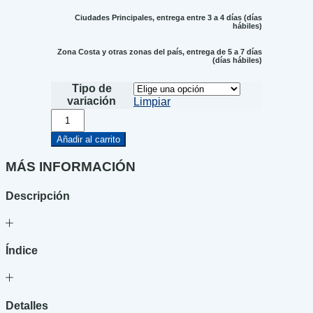
Ciudades Principales, entrega entre 3 a 4 días (días
hábiles)
Zona Costa y otras zonas del país, entrega de 5 a 7 días
(días hábiles)
Tipo de
variación
Limpiar
El
agua
de
Añadir al carrito
Bogotá
cantidad
MÁS INFORMACIÓN
Descripción
Índice
Detalles