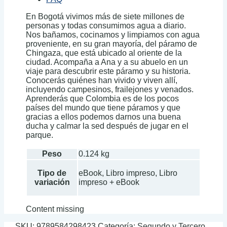
En Bogotá vivimos más de siete millones de
personas y todas consumimos agua a diario.
Nos bañamos, cocinamos y limpiamos con agua
proveniente, en su gran mayoría, del páramo de
Chingaza, que está ubicado al oriente de la
ciudad. Acompaña a Ana y a su abuelo en un
viaje para descubrir este páramo y su historia.
Conocerás quiénes han vivido y viven allí,
incluyendo campesinos, frailejones y venados.
Aprenderás que Colombia es de los pocos
países del mundo que tiene páramos y que
gracias a ellos podemos darnos una buena
ducha y calmar la sed después de jugar en el
parque.
Peso
0.124 kg
Tipo de
eBook, Libro impreso, Libro
variación
impreso + eBook
Content missing
SKU:
9789584298423
Categoría:
Segundo y Tercero