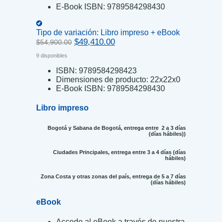
E-Book ISBN:
9789584298430
Tipo de variación:
Libro impreso + eBook
Original
Current
$
49,410.00
$
54,900.00
price
price
9 disponibles
was:
is:
$54,900.00.
$49,410.00.
ISBN:
9789584298423
Dimensiones de producto:
22x22x0
E-Book ISBN:
9789584298430
Libro impreso
Bogotá y Sabana de Bogotá, entrega entre 2 a 3 días
(días hábiles))
Ciudades Principales, entrega entre 3 a 4 días (días
hábiles)
Zona Costa y otras zonas del país, entrega de 5 a 7 días
(días hábiles)
eBook
Accede al eBook a través de nuestra