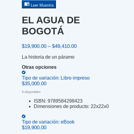
Leer Muestra
EL AGUA DE
BOGOTÁ
Price
$
19,900.00
–
$
49,410.00
range:
La historia de un páramo
$19,900.00
through
Otras opciones
$49,410.00
Tipo de variación:
Libro impreso
$
35,000.00
9 disponibles
ISBN:
9789584298423
Dimensiones de producto:
22x22x0
Tipo de variación:
eBook
$
19,900.00