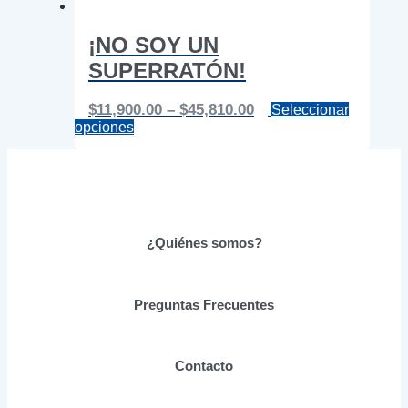
¡NO SOY UN
SUPERRATÓN!
Price
$
11,900.00
–
$
45,810.00
Seleccionar
Este
range:
opciones
producto
$11,900.00
tiene
through
múltiples
$45,810.00
variantes.
Las
opciones
se
¿Quiénes somos?
pueden
elegir
en
Preguntas Frecuentes
la
página
de
producto
Contacto