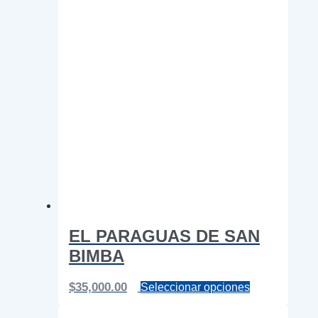
página
de
producto
EL PARAGUAS DE SAN
BIMBA
Este
$
35,000.00
Seleccionar opciones
producto
tiene