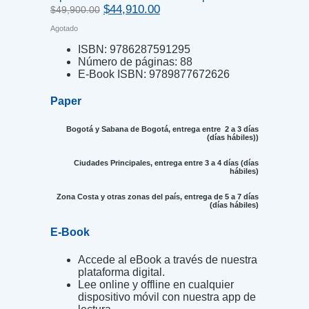
Original
Current
$
44,910.00
$
49,900.00
price
price
Agotado
was:
is:
$49,900.00.
$44,910.00.
ISBN:
9786287591295
Número de páginas:
88
E-Book ISBN:
9789877672626
Paper
Bogotá y Sabana de Bogotá, entrega entre 2 a 3 días
(días hábiles))
Ciudades Principales, entrega entre 3 a 4 días (días
hábiles)
Zona Costa y otras zonas del país, entrega de 5 a 7 días
(días hábiles)
E-Book
Accede al eBook a través de nuestra
plataforma digital.
Lee online y offline en cualquier
dispositivo móvil con nuestra app de