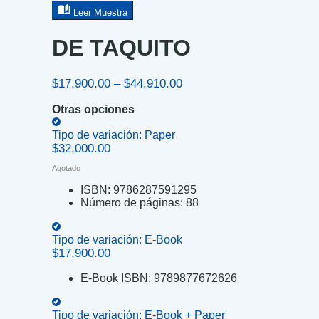
Leer Muestra
DE TAQUITO
Price
$
17,900.00
–
$
44,910.00
range:
Otras opciones
$17,900.00
through
Tipo de variación:
Paper
$44,910.00
$
32,000.00
Agotado
ISBN:
9786287591295
Número de páginas:
88
Tipo de variación:
E-Book
$
17,900.00
E-Book ISBN:
9789877672626
Tipo de variación:
E-Book + Paper