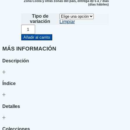
Zona Costa y otras zonas del país, entrega de 5 a 7 días
(días hábiles)
Tipo de
variación
Limpiar
De
taquito
cantidad
Añadir al carrito
MÁS INFORMACIÓN
Descripción
Índice
Detalles
Colecciones