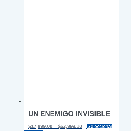
UN ENEMIGO INVISIBLE
Price
$
17,999.00
–
$
53,999.10
Seleccionar