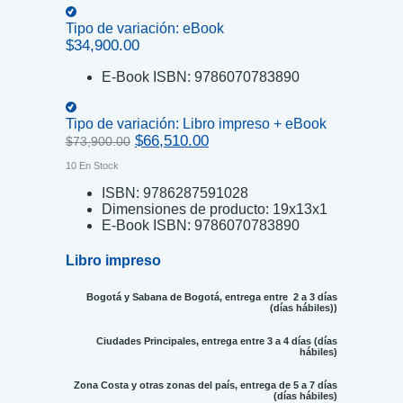
Tipo de variación:
eBook
$
34,900.00
E-Book ISBN:
9786070783890
Tipo de variación:
Libro impreso + eBook
Original
Current
$
66,510.00
$
73,900.00
price
price
10 En Stock
was:
is:
$73,900.00.
$66,510.00.
ISBN:
9786287591028
Dimensiones de producto:
19x13x1
E-Book ISBN:
9786070783890
Libro impreso
Bogotá y Sabana de Bogotá, entrega entre 2 a 3 días
(días hábiles))
Ciudades Principales, entrega entre 3 a 4 días (días
hábiles)
Zona Costa y otras zonas del país, entrega de 5 a 7 días
(días hábiles)