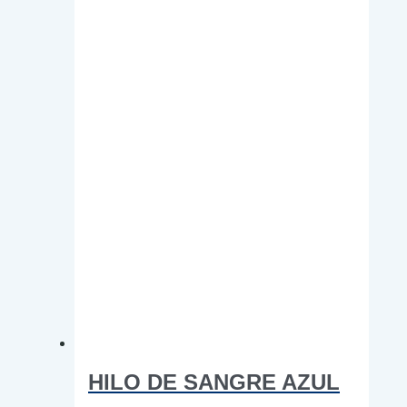
pueden
elegir
en
la
página
de
producto
HILO DE SANGRE AZUL