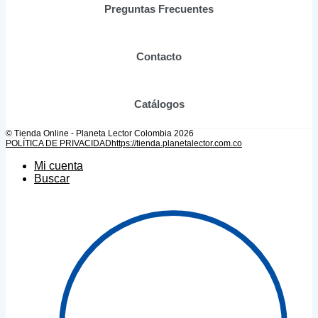
Preguntas Frecuentes
la
página
de
producto
Contacto
Catálogos
© Tienda Online - Planeta Lector Colombia 2026
POLÍTICA DE PRIVACIDAD
https://tienda.planetalector.com.co
Mi cuenta
Buscar