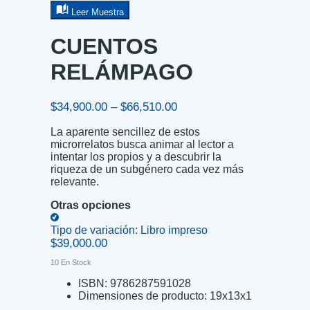
Leer Muestra
CUENTOS
RELÁMPAGO
Price
$
34,900.00
–
$
66,510.00
range:
La aparente sencillez de estos
$34,900.00
microrrelatos busca animar al lector a
through
intentar los propios y a descubrir la
$66,510.00
riqueza de un subgénero cada vez más
relevante.
Otras opciones
Tipo de variación:
Libro impreso
$
39,000.00
10 En Stock
ISBN:
9786287591028
Dimensiones de producto:
19x13x1