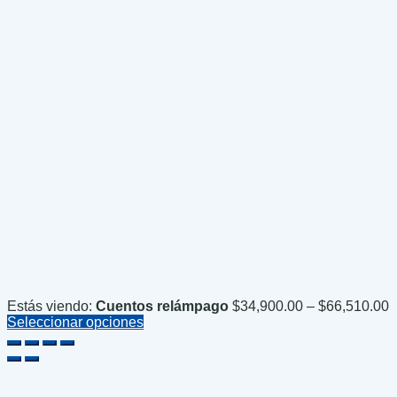
P
Estás viendo:
Cuentos relámpago
$
34,900.00
–
$
66,510.00
r
Seleccionar opciones
$
t
$